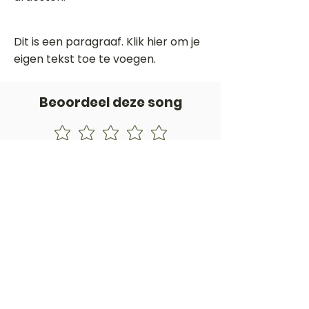
Dit is een paragraaf. Klik hier om je
eigen tekst toe te voegen.
Beoordeel deze song
Add a rating
STEM
Gitaartabs
G
65.000+ leden sinds 1998
VOLG & ONTVANG