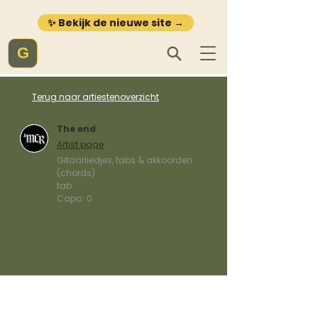
✨ Bekijk de nieuwe site →
G
Terug naar artiestenoverzicht
The end
Artist page
Gitaarliedjes, tabs & akkoorden
(chords)
tab
Capo:
0