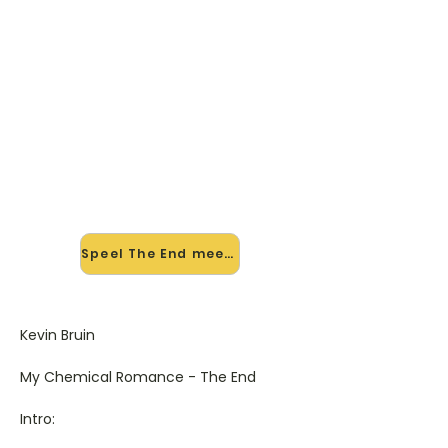
🎸 Speel The End mee — op
jouw tempo
✨ Nieuw • preview — op onze
vernieuwde website speel je The End
van My Chemical Romance mee
met de interactieve speler: vertraag
het tempo, loop de lastige stukken
en zie je akkoorden meelopen. Test
'm alvast.
Speel The End mee →
Kevin Bruin
My Chemical Romance - The End
Intro: