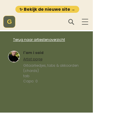
✨ Bekijk de nieuwe site →
G
Terug naar artiestenoverzicht
I'am i said
Artist page
Gitaarliedjes, tabs & akkoorden
(chords)
tab
Capo:
0