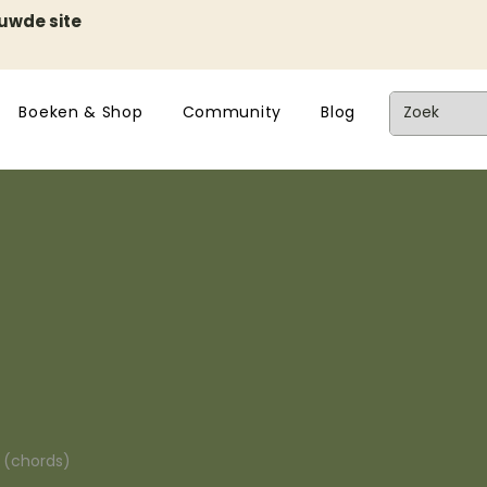
euwde site
Boeken & Shop
Community
Blog
n (chords)