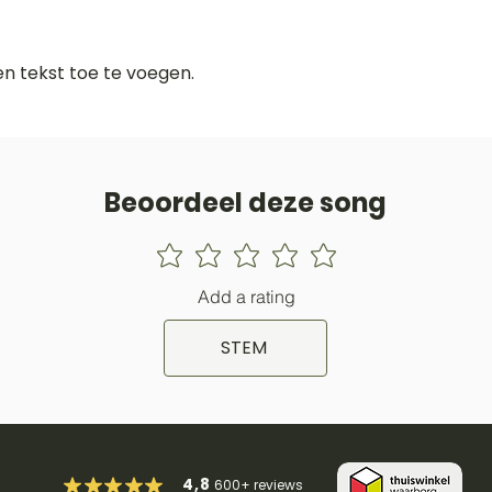
gen tekst toe te voegen.
Beoordeel deze song
Add a rating
STEM
4,8
600+
reviews