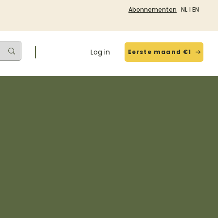
Abonnementen
NL
|
EN
Log in
Eerste maand €1