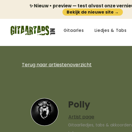
✨ Nieuw • preview — test alvast onze verni
Bekijk de nieuwe site →
Gitaarles
Liedjes & Tabs
Terug naar artiestenoverzicht
Polly
Artist page
Gitaarliedjes, tabs & akkoorde