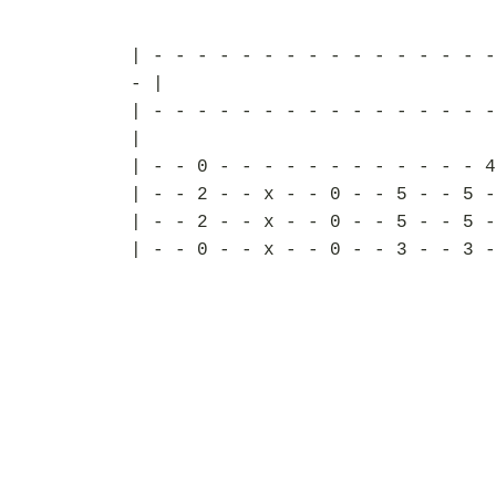
| - - - - - - - - - - - - - - - -
- |
| - - - - - - - - - - - - - - - -
|
| - - 0 - - - - - - - - - - - - 4
| - - 2 - - x - - 0 - - 5 - - 5 -
| - - 2 - - x - - 0 - - 5 - - 5 -
| - - 0 - - x - - 0 - - 3 - - 3 -