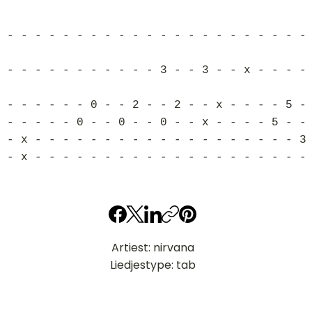
 - - - - - - - - - - - - - - - - - - - - - -
 - - - - - - - - - - - 3 - - 3 - - x - - - -
 - - - - - - 0 - - 2 - - 2 - - x - - - - 5 -
 - - - - - 0 - - 0 - - 0 - - x - - - - 5 - -
 - x - - - - - - - - - - - - - - - - - - - 3
 - x - - - - - - - - - - - - - - - - - - - -
Artiest: nirvana
Liedjestype: tab