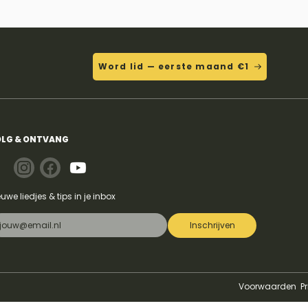
Word lid — eerste maand €1
LG & ONTVANG
euwe liedjes & tips in je inbox
Inschrijven
Voorwaarden
P