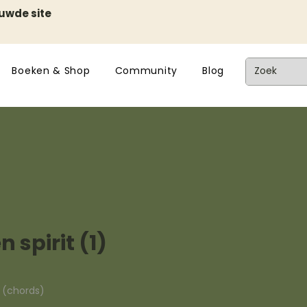
euwde site
Boeken & Shop
Community
Blog
n spirit (1)
n (chords)