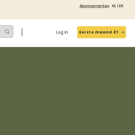
Abonnementen
NL
|
EN
Log in
Eerste maand €1