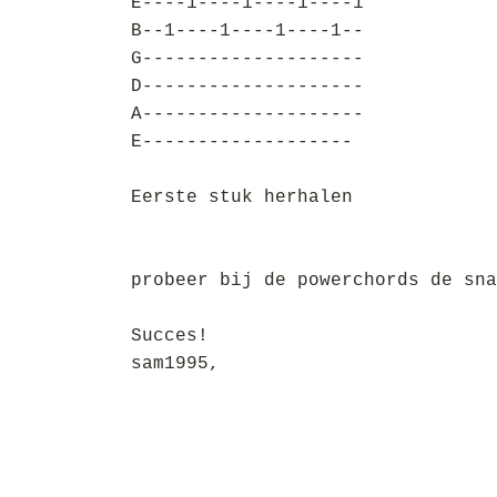
E----1----1----1----1
B--1----1----1----1--
G--------------------
D--------------------
A--------------------
E-------------------
Eerste stuk herhalen
probeer bij de powerchords de sna
Succes!
sam1995,