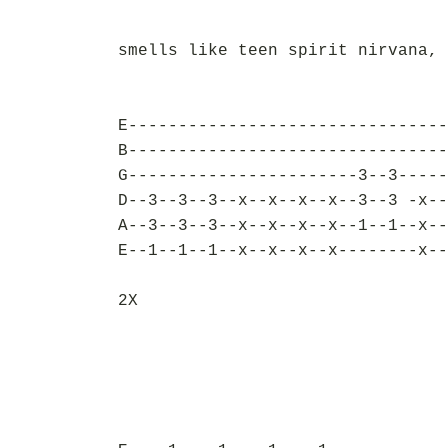
smells like teen spirit nirvana, 
E--------------------------------
B--------------------------------
G-----------------------3--3-----
D--3--3--3--x--x--x--x--3--3 -x--
A--3--3--3--x--x--x--x--1--1--x--
E--1--1--1--x--x--x--x--------x--
2X