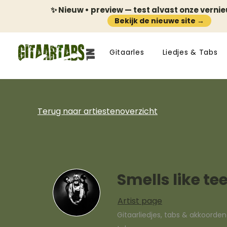
✨ Nieuw • preview — test alvast onze verni
Bekijk de nieuwe site →
Gitaarles
Liedjes & Tabs
Terug naar artiestenoverzicht
Smells like tee
Artist page
Gitaarliedjes, tabs & akkoorde