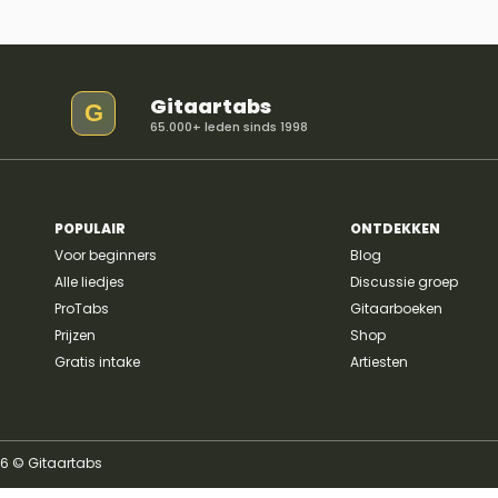
Gitaartabs
G
65.000+ leden sinds 1998
POPULAIR
ONTDEKKEN
Voor beginners
Blog
Alle liedjes
Discussie groep
ProTabs
Gitaarboeken
Prijzen
Shop
Gratis intake
Artiesten
26 © Gitaartabs