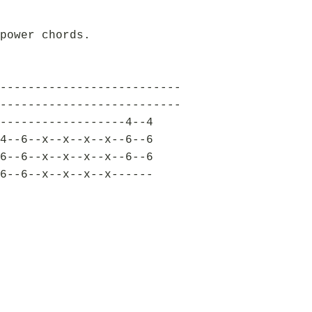
power chords.
--------------------------
--------------------------
------------------4--4
4--6--x--x--x--x--6--6
6--6--x--x--x--x--6--6
6--6--x--x--x--x------