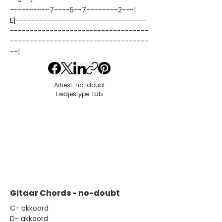
----------7----5--7--------2---|
E|---------------------------------
-----------------------------------
-----------------------------------
--|
Artiest: no-doubt
Liedjestype: tab
Gitaar Chords - no-doubt
​C- akkoord
D- akkoord