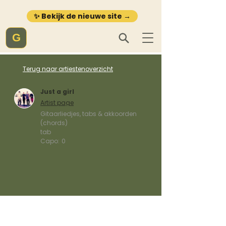
✨ Bekijk de nieuwe site →
G
Terug naar artiestenoverzicht
Just a girl
Artist page
Gitaarliedjes, tabs & akkoorden
(chords)
tab
Capo:
0