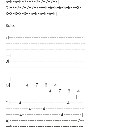
5-5-5-5-7--7-7-7-7-7-7|
D|-7-7-7-7-7-7---5-5-5-5-5-5---3-
3-3-3-3-3--5-5-5-5-5-5|
Solo:
E|---------------------------------
-----------------------------------
-----------------------------------
--|
B|---------------------------------
-----------------------------------
-----------------------------------
--|
G|-------4---7---6---4------------
-------------------4---7---6---4--
-------------------------------|
D|----4--------------------4------
----------4-----4-----------------
------4-----------------4--------|
A|------------------------------7--
--5--7----------------------------