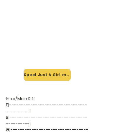
🎸 Speel Just A Girl mee — op
jouw tempo
✨ Nieuw • preview — op onze
vernieuwde website speel je Just A
Girl van No Doubt mee met de
interactieve speler: vertraag het
tempo, loop de lastige stukken en zie
je akkoorden meelopen. Test 'm
alvast.
Speel Just A Girl mee →
Intro/Main Riff
E|---------------------------------
----------|
B|---------------------------------
----------|
G|---------------------------------