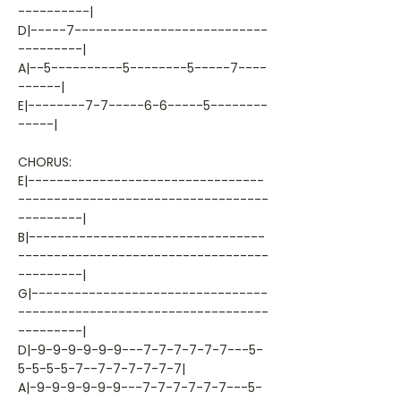
----------|
D|-----7---------------------------
---------|
A|--5----------5--------5-----7----
------|
E|--------7-7-----6-6-----5--------
-----|
CHORUS:
E|---------------------------------
-----------------------------------
---------|
B|---------------------------------
-----------------------------------
---------|
G|---------------------------------
-----------------------------------
---------|
D|-9-9-9-9-9-9---7-7-7-7-7-7---5-
5-5-5-5-7--7-7-7-7-7-7|
A|-9-9-9-9-9-9---7-7-7-7-7-7---5-