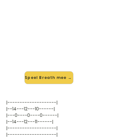
🎸 Speel Breath mee — op jouw
tempo
✨ Nieuw • preview — op onze
vernieuwde website speel je Breath
van Pink Floyd mee met de
interactieve speler: vertraag het
tempo, loop de lastige stukken en zie
je akkoorden meelopen. Test 'm
alvast.
Speel Breath mee →
|--------------------|
|--14---12---10------|
|---0----0----0------|
|--14---12---11------|
|--------------------|
|--------------------|