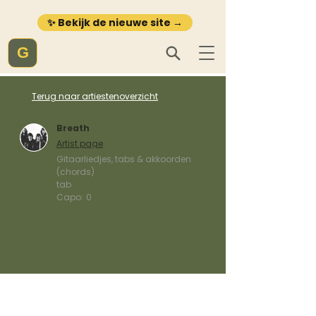
✨ Bekijk de nieuwe site →
G
Terug naar artiestenoverzicht
Breath
Artist page
Gitaarliedjes, tabs & akkoorden
(chords)
tab
Capo:
0