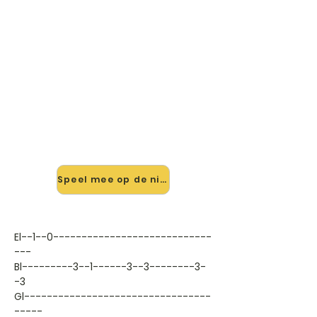
🎸 Speel We Will Rock You (heel
Kort) mee — op jouw tempo
✨ Nieuw • preview — op onze
vernieuwde website speel je We Will
Rock You (heel Kort) van Queen
mee met de interactieve speler:
vertraag het tempo, loop de lastige
stukken en zie je akkoorden
meelopen. Test 'm alvast.
Speel mee op de nieuwe site →
El--1--0----------------------------
---
Bl---------3--1------3--3--------3-
-3
Gl---------------------------------
-----