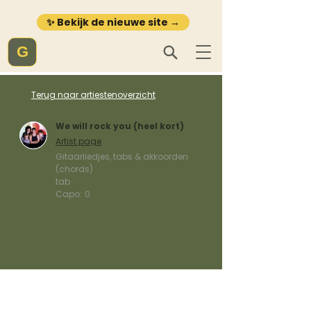
✨ Bekijk de nieuwe site →
G
Terug naar artiestenoverzicht
We will rock you (heel kort)
Artist page
Gitaarliedjes, tabs & akkoorden
(chords)
tab
Capo:
0