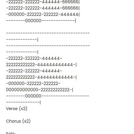
-222222-222222-444444-666666|
-222222-222222-444444-666666|
-000000-222222-222222-444444|
--------000000--------------|
-----------------------------------
-------------|
-----------------------------------
-------------|
-222222-222222-444444-
222222222222-444444444444-|
-222222-222222-444444-
222222222222-444444444444-|
-000000-222222-222222-
000000000000-222222222222-|
--------000000--------------------
--------------|
Verse (x2)
Chorus (x2)
Solo: