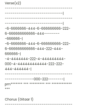
Verse(x2)
-----------------------------------
------------------------------|
-----------------------------------
------------------------------|
-6-6666666-444-6-666666666-222-
6-666666666666-444--------
-666666-|
-6-6666666-444-6-666666666-222-
6-666666666666-444-222-444-
666666-|
-4-4444444-222-4-444444444-
000-4-444444444444-222-222-
444-444444-|
-----------------------------------
---------------000-222--------|
pm******* *** ********* *** ************
***
Chorus (Gitaar 1)
-----------------------------------