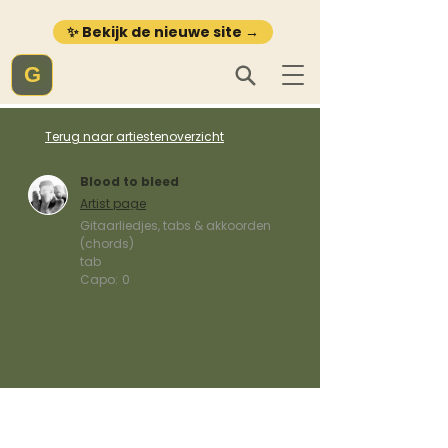
✨ Bekijk de nieuwe site →
G
Terug naar artiestenoverzicht
Blood to bleed
Artist page
Gitaarliedjes, tabs & akkoorden
(chords)
tab
Capo:
0