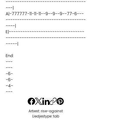
-----------------------------------
---|
A|-777777-11-11-11--9--9--9--77-6---
-----------------------------------
----|
E|---------------------------------
-----------------------------------
-----|
End:
---
---
-6-
-6-
-4-
---
Artiest: rise-against
Liedjestype: tab