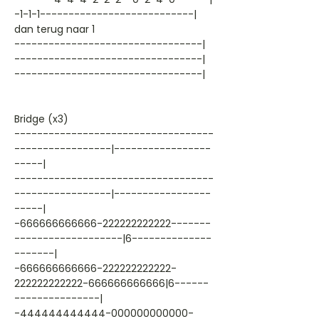
-1-1-1---------------------------|
dan terug naar 1
---------------------------------|
---------------------------------|
---------------------------------|
Bridge (x3)
-----------------------------------
-----------------|-----------------
-----|
-----------------------------------
-----------------|-----------------
-----|
-666666666666-222222222222-------
-------------------|6--------------
-------|
-666666666666-222222222222-
222222222222-666666666666|6------
---------------|
-444444444444-000000000000-