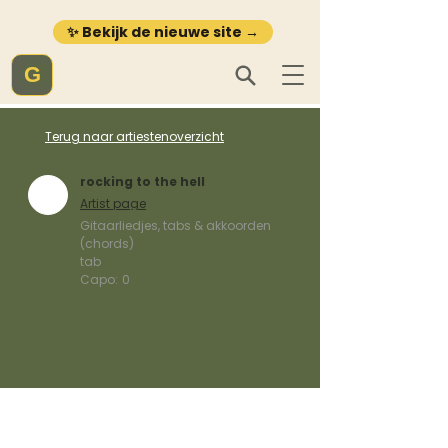
✨ Bekijk de nieuwe site →
G
Terug naar artiestenoverzicht
rocking to the hell
Artist page
Gitaarliedjes, tabs & akkoorden
(chords)
tab
Capo:
0