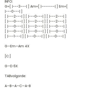
INFO:
G=[ |---3---| ] Am=[ |-------| ] Em=[
|---0---| ]
[ |---2---| ] [ |---0---| ] [ |---2---| ]
[ |---0---| ] [ |---2---| ] [ |---2---| ]
[ |---0---| ] [ |---2---| ] [ |---0---| ]
[ |---0---| ] [ |---0---| ] [ |---0---| ]
[ |---1---| ] [ |---0---| ] [ |---0---| ]
G—Em—Am 4X
[C:]
G—D 6X
TABvolgorde:
A—B—A—C—A-B