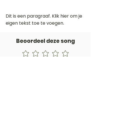
Dit is een paragraaf. Klik hier om je
eigen tekst toe te voegen.
Beoordeel deze song
Add a rating
STEM
Gitaartabs
G
65.000+ leden sinds 1998
VOLG & ONTVANG