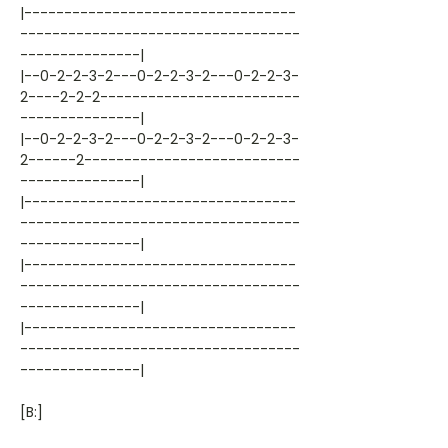
|----------------------------------
-----------------------------------
---------------|
|--0-2-2-3-2---0-2-2-3-2---0-2-2-3-
2----2-2-2-------------------------
---------------|
|--0-2-2-3-2---0-2-2-3-2---0-2-2-3-
2------2---------------------------
---------------|
|----------------------------------
-----------------------------------
---------------|
|----------------------------------
-----------------------------------
---------------|
|----------------------------------
-----------------------------------
---------------|
[B:]