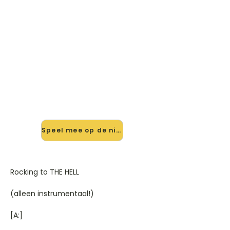
🎸 Speel Rocking To The Hell
mee — op jouw tempo
✨ Nieuw • preview — op onze
vernieuwde website speel je Rocking
To The Hell van Rockstar's mee met
de interactieve speler: vertraag het
tempo, loop de lastige stukken en zie
je akkoorden meelopen. Test 'm
alvast.
Speel mee op de nieuwe site →
Rocking to THE HELL
(alleen instrumentaal!)
[A:]