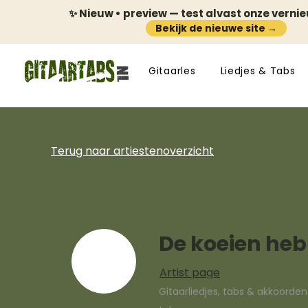
✨ Nieuw • preview — test alvast onze verni
Bekijk de nieuwe site →
Gitaarles
Liedjes & Tabs
Terug naar artiestenoverzicht
De koeien he
Artist page
Gitaarliedjes, tabs & akkoorde