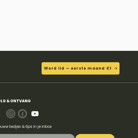
Word lid — eerste maand €1
LG & ONTVANG
euwe liedjes & tips in je inbox