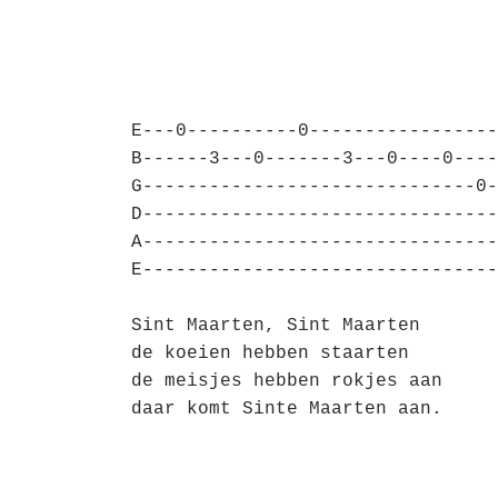
E---0----------0-----------------
B------3---0-------3---0----0----
G------------------------------0-
D--------------------------------
A--------------------------------
E--------------------------------
Sint Maarten, Sint Maarten
de koeien hebben staarten
de meisjes hebben rokjes aan
daar komt Sinte Maarten aan.