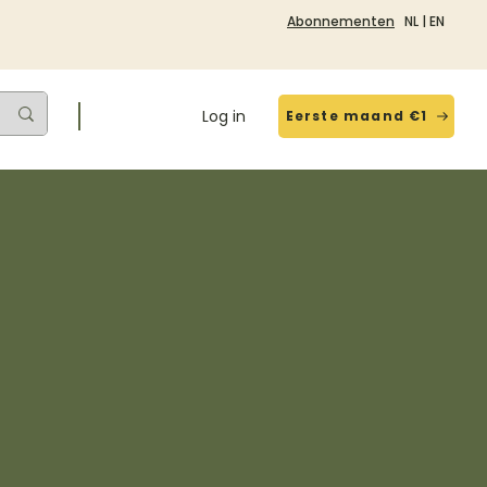
Abonnementen
NL
|
EN
Log in
Eerste maand €1