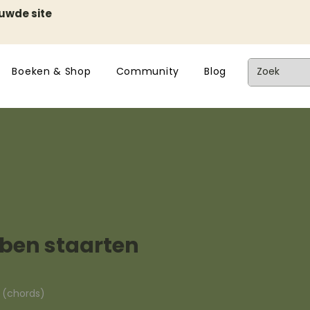
euwde site
Boeken & Shop
Community
Blog
bben staarten
n (chords)