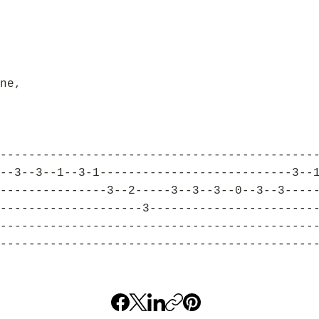
ne,
--------------------------------------------
--3--3--1--3-1---------------------------3--
---------------3--2-----3--3--3--0--3--3----
--------------------3-----------------------
--------------------------------------------
--------------------------------------------