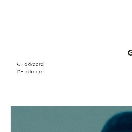
G
​C- akkoord
D- akkoord