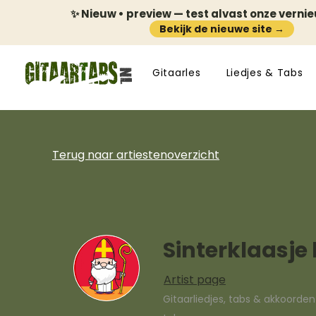
✨ Nieuw • preview — test alvast onze verni
Bekijk de nieuwe site →
Gitaarles
Liedjes & Tabs
Terug naar artiestenoverzicht
Sinterklaasje
Artist page
Gitaarliedjes, tabs & akkoorde