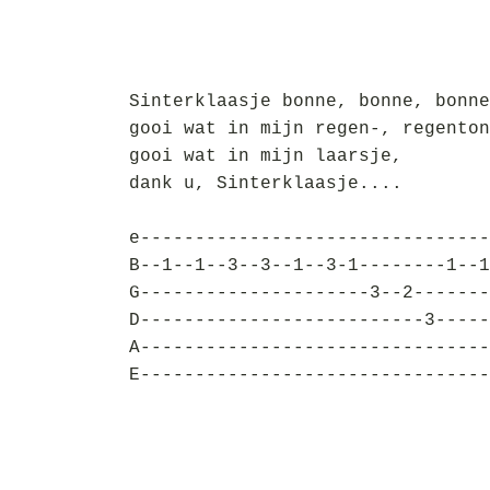
Sinterklaasje bonne, bonne, bonne
gooi wat in mijn regen-, regenton
gooi wat in mijn laarsje,
dank u, Sinterklaasje....
e--------------------------------
B--1--1--3--3--1--3-1--------1--1
G---------------------3--2-------
D--------------------------3-----
A--------------------------------
E--------------------------------