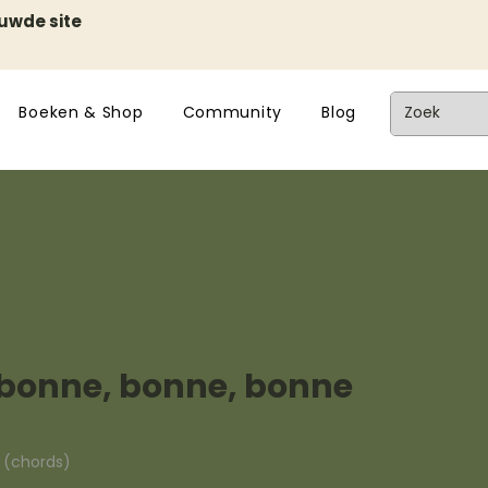
euwde site
Boeken & Shop
Community
Blog
 bonne, bonne, bonne
n (chords)