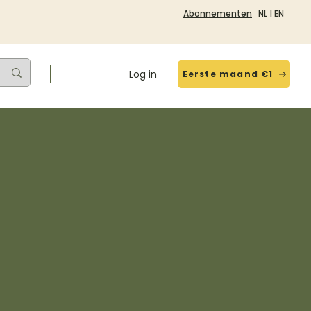
Abonnementen
NL
|
EN
Log in
Eerste maand €1