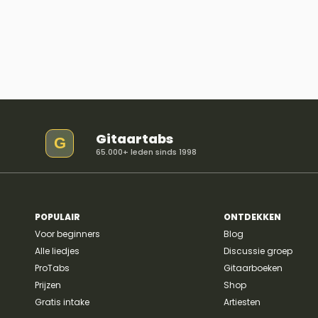
Gitaartabs
G
65.000+ leden sinds 1998
POPULAIR
ONTDEKKEN
Voor beginners
Blog
Alle liedjes
Discussie groep
ProTabs
Gitaarboeken
Prijzen
Shop
Gratis intake
Artiesten