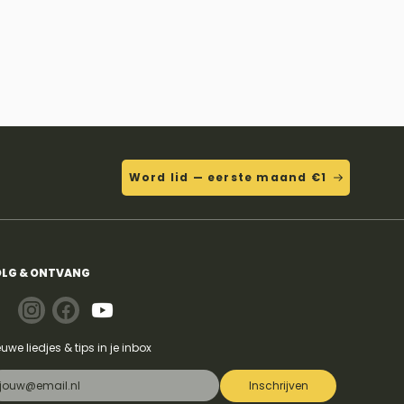
Word lid — eerste maand €1
LG & ONTVANG
euwe liedjes & tips in je inbox
Inschrijven