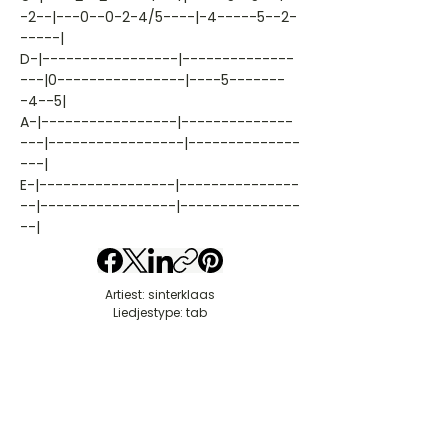
-2--|---0--0-2-4/5----|-4-----5--2-
-----|
D-|-----------------|--------------
---|0----------------|----5-------
-4--5|
A-|-----------------|--------------
---|-----------------|--------------
---|
E-|-----------------|---------------
--|-----------------|---------------
--|
Artiest: sinterklaas
Liedjestype: tab