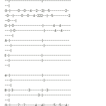
--|-----------------|---------------
--|
G-|----0--0--4--2--2|--5--------2-
-0--|----0--0--4-222--|--5--------2
—0---|
D-|-0---------------|-----4--4-----
---|-0---------------|-----4--4----
----|
A-|-----------------|--------------
---|-----------------|--------------
---|
E-|-----------------|---------------
--|-----------------|---------------
--|
e-|-----------------|--------------
---|-----------------|--------------
---|
B-|-3--------3------|--3------------
--|---------------3-|---------------
--|
G-|----2--2-----4--4|-----5--5--4-