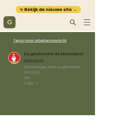
✨ Bekijk de nieuwe site →
G
Terug naar artiestenoverzicht
Zie ginds komt de stoomboot
Artist page
Gitaarliedjes, tabs & akkoorden
(chords)
tab
Capo:
0