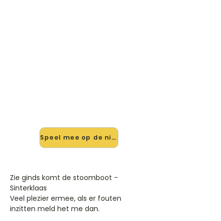
🎸 Speel Zie Ginds Komt De
Stoomboot mee — op jouw
tempo
✨ Nieuw • preview — op onze
vernieuwde website speel je Zie
Ginds Komt De Stoomboot van
Sinterklaas mee met de interactieve
speler: vertraag het tempo, loop de
lastige stukken en zie je akkoorden
meelopen. Test 'm alvast.
Speel mee op de nieuwe site →
Zie ginds komt de stoomboot -
Sinterklaas
Veel plezier ermee, als er fouten
inzitten meld het me dan.