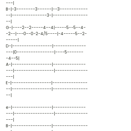
---|
B-|-3--------3------|--3------------
--|---------------3-|---------------
--|
G-|----2--2-----4--4|-----5--5--4-
-2--|---0--0-2-4/5----|-4-----5--2-
-----|
D-|-----------------|--------------
---|0----------------|----5-------
-4--5|
A-|-----------------|--------------
---|-----------------|--------------
---|
E-|-----------------|---------------
--|-----------------|---------------
--|
e-|-----------------|--------------
---|-----------------|--------------
---|
B-|-----------------|---------------