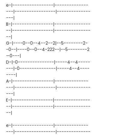
e-|-----------------|--------------
---|-----------------|--------------
---|
B-|-----------------|---------------
--|-----------------|---------------
--|
G-|----0--0--4--2--2|--5--------2-
-0--|----0--0--4-222--|--5--------2
—0---|
D-|-0---------------|-----4--4-----
---|-0---------------|-----4--4----
----|
A-|-----------------|--------------
---|-----------------|--------------
---|
E-|-----------------|---------------
--|-----------------|---------------
--|
e-|-----------------|--------------
---|-----------------|--------------