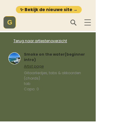
✨ Bekijk de nieuwe site →
G
Terug naar artiestenoverzicht
Smoke on the water(beginner
intro)
Artist page
Gitaarliedjes, tabs & akkoorden
(chords)
tab
Capo:
0