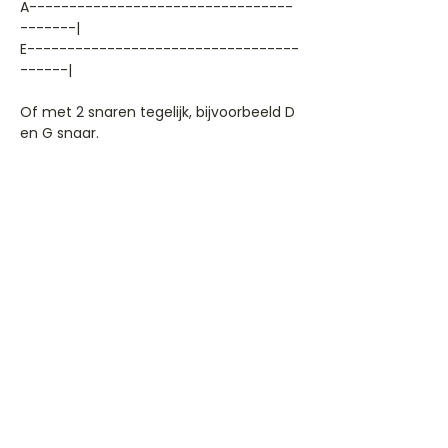
A---------------------------------
-------|
E----------------------------------
------|
Of met 2 snaren tegelijk, bijvoorbeeld D
en G snaar.