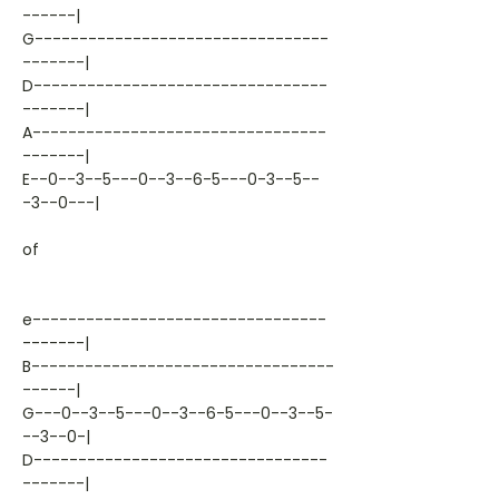
------|
G---------------------------------
-------|
D---------------------------------
-------|
A---------------------------------
-------|
E--0--3--5---0--3--6-5---0-3--5--
-3--0---|
of
e---------------------------------
-------|
B----------------------------------
------|
G---0--3--5---0--3--6-5---0--3--5-
--3--0-|
D---------------------------------
-------|