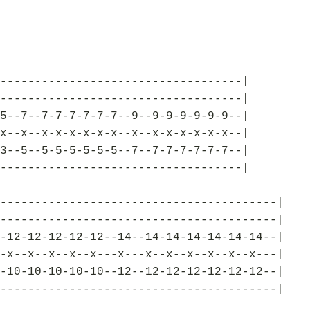
-----------------------------------|
-----------------------------------|
5--7--7-7-7-7-7-7--9--9-9-9-9-9-9--|
x--x--x-x-x-x-x-x--x--x-x-x-x-x-x--|
3--5--5-5-5-5-5-5--7--7-7-7-7-7-7--|
-----------------------------------|
----------------------------------------|
----------------------------------------|
-12-12-12-12-12--14--14-14-14-14-14-14--|
-x--x--x--x--x---x---x--x--x--x--x--x---|
-10-10-10-10-10--12--12-12-12-12-12-12--|
----------------------------------------|