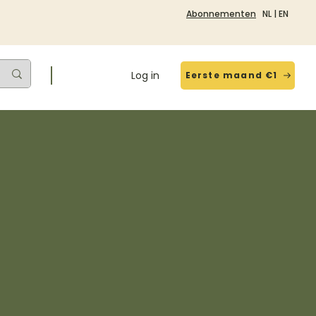
Abonnementen
NL
|
EN
Log in
Eerste maand €1