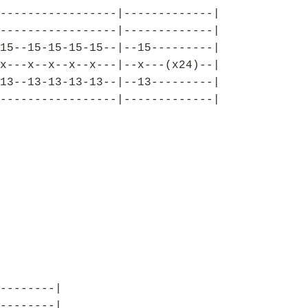
-----------------|-------------|
-----------------|-------------|
15--15-15-15-15--|--15---------|
x---x--x--x--x---|--x---(x24)--|
13--13-13-13-13--|--13---------|
-----------------|-------------|
--------|
--------|