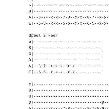
G|-------------------------------
D|-------------------------------
A|--8-7--x-x--7-8--x-x--8-7--x-x-
E|--6-5--x-x--5-6--x-x--6-5--x-x-
Speel 2 keer
e|----------------------------|
B|----------------------------|
G|----------------------------|
D|----------------------------|
A|--8-7--x-x-x--x-x-----------|
E|--6-5--x-x-x--x-x-----------|
e|-------------------------------
B|-------------------------------
G|-------------------------------
D|----------------------------8--
A|--8-7--x-x--7-8--x-x--8-7-5-6--