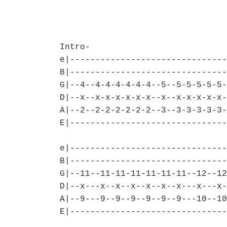
Intro-
e|-------------------------------
B|-------------------------------
G|--4--4-4-4-4-4-4--5--5-5-5-5-5-
D|--x--x-x-x-x-x-x--x--x-x-x-x-x-
A|--2--2-2-2-2-2-2--3--3-3-3-3-3-
E|-------------------------------
e|-------------------------------
B|-------------------------------
G|--11--11-11-11-11-11-11--12--12
D|--x---x--x--x--x--x--x---x---x-
A|--9---9--9--9--9--9--9---10--10
E|-------------------------------