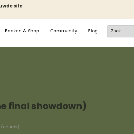
euwde site
Boeken & Shop
Community
Blog
he final showdown)
n (chords)