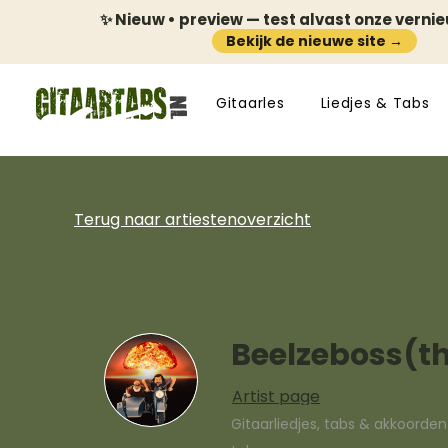
✨ Nieuw • preview — test alvast onze verni
Bekijk de nieuwe site →
Gitaarles
Liedjes & Tabs
Terug naar artiestenoverzicht
Beelzeboss(t
Artist page
Gitaarliedjes, tabs & akkoorde