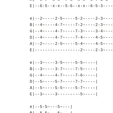
E|--6-5--x-x--5-6--x-x--6-5-3----
e|--2~----2-5~----5-2~----2-3~---
B|--4~----4-7~----7-2~----2-3~---
G|--4~----4-7~----7-3~----3-4~---
D|--4~----4-7~----7-4~----4-5~---
A|--2~----2-5~----5-4~----4-5~---
E|------------------2~----2-3~---
e|--3~----3-5~----5-5~----|
B|--3~----3-7~----7-5~----|
G|--4~----4-7~----7-6~----|
D|--5~----5-7~----7-7~----|
A|--5~----5-5~----5-7~----|
E|--3~----3---------5~----|
e|--5-5~---5~---|