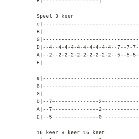
E|------------------|
Speel 3 keer
e|-------------------------------
B|-------------------------------
G|-------------------------------
D|--4--4-4-4-4-4-4-4-4-4--7--7-7-
A|--2--2-2-2-2-2-2-2-2-2--5--5-5-
E|-------------------------------
e|-------------------------------
B|-------------------------------
G|-------------------------------
D|--7~--------------2~-----------
A|--7~--------------2~-----------
E|--5~--------------0~-----------
16 keer 8 keer 16 keer