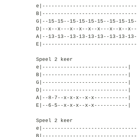
e|-------------------------------
B|-------------------------------
G|--15-15--15-15-15-15--15-15-15-
D|--x--x---x--x--x--x---x--x--x--
A|--13-13--13-13-13-13--13-13-13-
E|-------------------------------
Speel 2 keer
e|----------------------------|
B|----------------------------|
G|----------------------------|
D|----------------------------|
A|--8-7--x-x-x--x-x-----------|
E|--6-5--x-x-x--x-x-----------|
Speel 2 keer
e|-------------------------------
B|-------------------------------