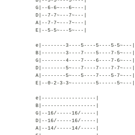
B|--5-5~---5~---|
G|--6-6~---6~---|
D|--7-7~---7~---|
A|--7-7~---7~---|
E|--5-5~---5~---|
e|--------3----5----5----5-5~---|
B|--------3----7----5----7-5~---|
G|--------4----7----6----7-6~---|
D|--------5~---7----7----7-7~---|
A|--------5~---5----7----5-7~---|
E|--0-2-3-3~--------5------5~---|
e|------------------|
B|------------------|
G|--16/-----16/-----|
D|--16/-----16/-----|
A|--14/-----14/-----|