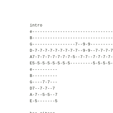
intro
e--------------------------------
B--------------------------------
G-----------------7--9-9---------
D-7-7-7-7-7-7-7-7-7--9-9--7-7-7-7
A7-7-7-7-7-7-7-7-5--7-7--7-7-7-7-
E5-5-5-5-5-5-5-5---------5-5-5-5-
e----------
B----------
G----7-7---
D7--7-7--7
A-7--5-5--7
E-5-------5