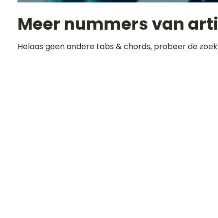
Meer nummers van art
Helaas geen andere tabs & chords, probeer de zoek