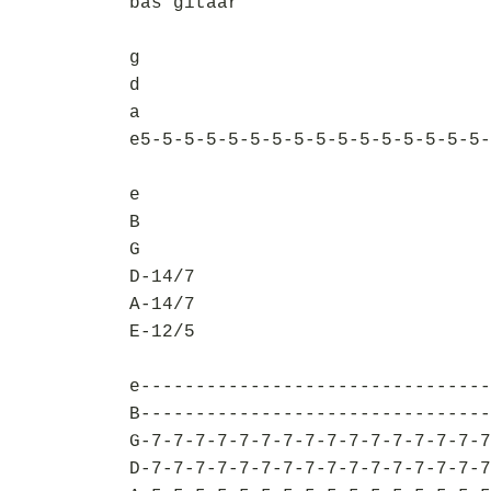
bas gitaar
g
d
a
e5-5-5-5-5-5-5-5-5-5-5-5-5-5-5-5-
e
B
G
D-14/7
A-14/7
E-12/5
e--------------------------------
B--------------------------------
G-7-7-7-7-7-7-7-7-7-7-7-7-7-7-7-7
D-7-7-7-7-7-7-7-7-7-7-7-7-7-7-7-7