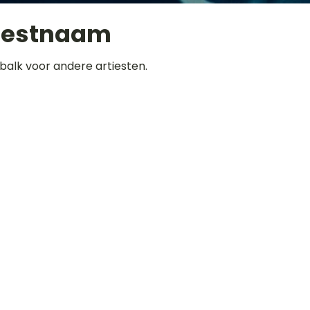
iestnaam
balk voor andere artiesten.