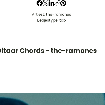
Artiest: the-ramones
Liedjestype: tab
Gitaar Chords - the-ramones