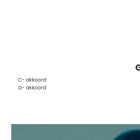
​C- akkoord
D- akkoord