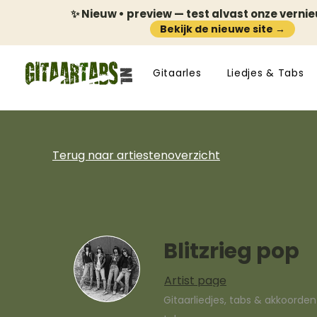
✨ Nieuw • preview — test alvast onze verni
Bekijk de nieuwe site →
Gitaarles
Liedjes & Tabs
Terug naar artiestenoverzicht
Blitzrieg pop
Artist page
Gitaarliedjes, tabs & akkoorde