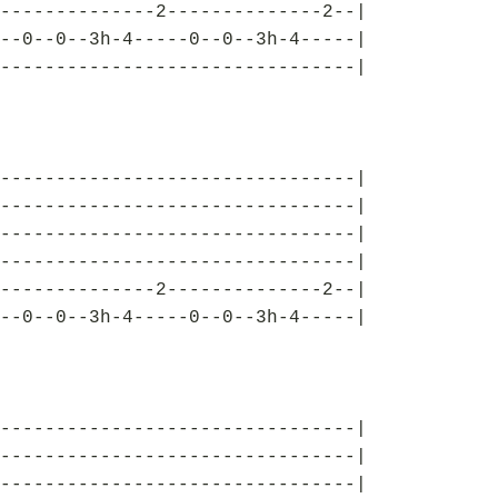
--------------2--------------2--|
--0--0--3h-4-----0--0--3h-4-----|
--------------------------------|
--------------------------------|
--------------------------------|
--------------------------------|
--------------------------------|
--------------2--------------2--|
--0--0--3h-4-----0--0--3h-4-----|
--------------------------------|
--------------------------------|
--------------------------------|