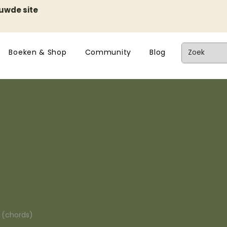
euwde site
Boeken & Shop
Community
Blog
n (chords)