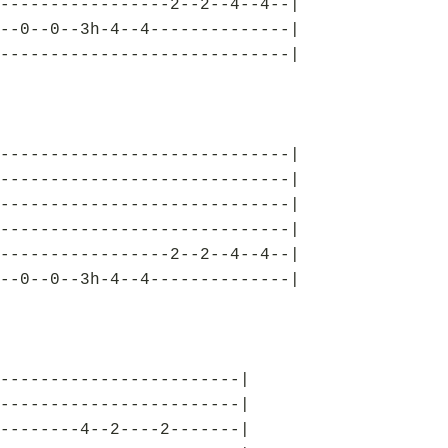
-----------------2--2--4--4--|
--0--0--3h-4--4--------------|
-----------------------------|
-----------------------------|
-----------------------------|
-----------------------------|
-----------------------------|
-----------------2--2--4--4--|
--0--0--3h-4--4--------------|
------------------------|
------------------------|
--------4--2----2-------|