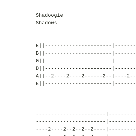
Shadoogie
Shadows
E||----------------------|-------
B||----------------------|-------
G||----------------------|-------
D||----------------------|-------
A||--2----2----2------2--|----2--
E||----------------------|-------
-----------------------|---------
-----------------------|---------
----2----2--2--2--2----|---------