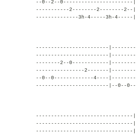
--0--2--0-----------------------|
-----------2--------2--------2--|
--------------3h-4-----3h-4-----|
------------------------|--------
------------------------|--------
--------2--0------------|--------
----------------2-------|--------
--0--0-------------4----|--------
------------------------|--0--0--
--------------------------------|
--------------------------------|
--------------------------------|