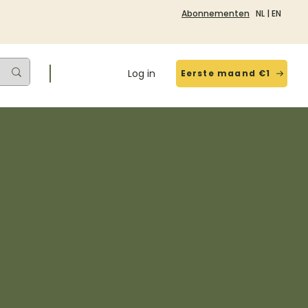
Abonnementen
NL
|
EN
Log in
Eerste maand €1