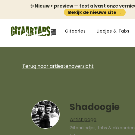
✨ Nieuw • preview — test alvast onze verni
Bekijk de nieuwe site →
Gitaarles
Liedjes & Tabs
Terug naar artiestenoverzicht
Shadoogie
Artist page
Gitaarliedjes, tabs & akkoorde