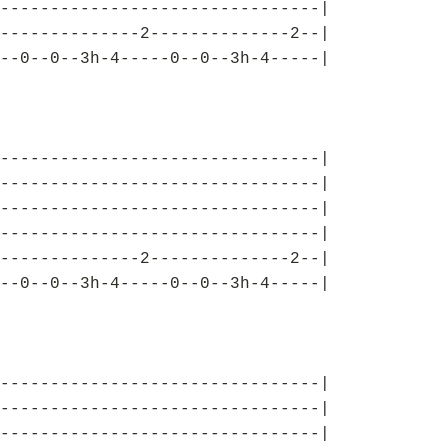
--------------------------------|
--------------2--------------2--|
--0--0--3h-4-----0--0--3h-4-----|
--------------------------------|
--------------------------------|
--------------------------------|
--------------------------------|
--------------2--------------2--|
--0--0--3h-4-----0--0--3h-4-----|
--------------------------------|
--------------------------------|
--------------------------------|