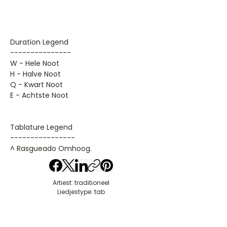
Duration Legend
---------------
W - Hele Noot
H - Halve Noot
Q - Kwart Noot
E - Achtste Noot
Tablature Legend
----------------
^ Rasgueado Omhoog.
Artiest: traditioneel
Liedjestype: tab