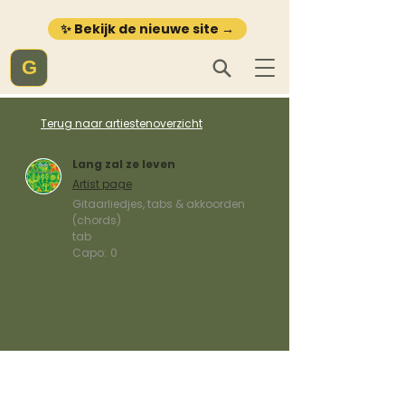
✨ Bekijk de nieuwe site →
G
Terug naar artiestenoverzicht
Lang zal ze leven
Artist page
Gitaarliedjes, tabs & akkoorden
(chords)
tab
Capo:
0