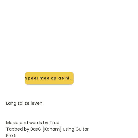
🎸 Speel Lang Zal Ze Leven mee
— op jouw tempo
✨ Nieuw • preview — op onze
vernieuwde website speel je Lang Zal
Ze Leven van Traditioneel mee met
de interactieve speler: vertraag het
tempo, loop de lastige stukken en zie
je akkoorden meelopen. Test 'm
alvast.
Speel mee op de nieuwe site →
Lang zal ze leven
Music and words by Trad.
Tabbed by BasG [Kaham] using Guitar
Pro 5.