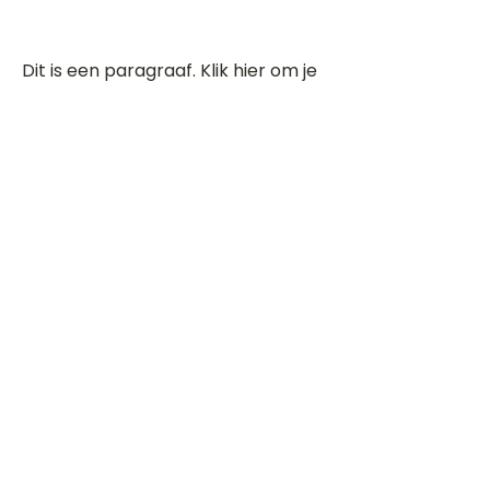
Dit is een paragraaf. Klik hier om je
eigen tekst toe te voegen.
Beoordeel deze song
Add a rating
STEM
Gitaartabs
G
65.000+ leden sinds 1998
VOLG & ONTVANG