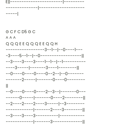
E||-----------------------|---------
--------------|--------------------
-----|
G C F C D5 G C
^ ^ ^
Q Q Q E E Q Q Q E E Q Q H
-----------------3--1--|--0----1---
-3----5--1--|--0------------------||
--3----3----3----1--1--|--1----------
----3-----|-------3----1--------||
--0----0----0----0--2--|--0-------
-------2-----|-------0----0--------
||
--0----0----0----2--3--|-------0---
------0-----|-------0----2--------||
--2----2----2----3-----|--3--------
------------|-------2----3--------||
--3----3----3----------|-----------
------------|-------3-------------||