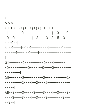
C
^ ^ ^
Q E E Q Q Q E E Q Q Q E E E E E E
E||-------0---------------|--0----0-
-0--0---------|--3----3--3--5--3-
-1--0--|
B||--1----1--1--1---------|-------1----
------1----|--1----1-----------------
|
G||-------0----------0----|------
-0----------0----|--0----0---------
--------|
D||-------2----------2----|-------2-
---------2----|--2----2------------
-----|
A||--3----3-----3----3----|--3----3-
----3----3----|--3----3--------3---
--3--|