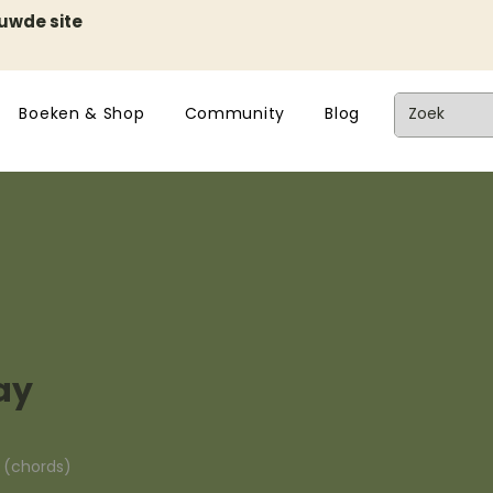
euwde site
Boeken & Shop
Community
Blog
ay
n (chords)