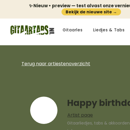
✨ Nieuw • preview — test alvast onze verni
Bekijk de nieuwe site →
Gitaarles
Liedjes & Tabs
Terug naar artiestenoverzicht
Happy birthd
Artist page
Gitaarliedjes, tabs & akkoorde