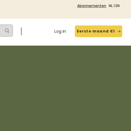
Abonnementen
NL
|
EN
Log in
Eerste maand €1