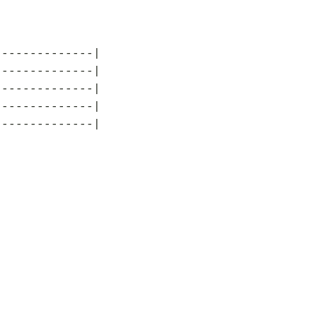
|
--------------|
--------------|
--------------|
--------------|
--------------|