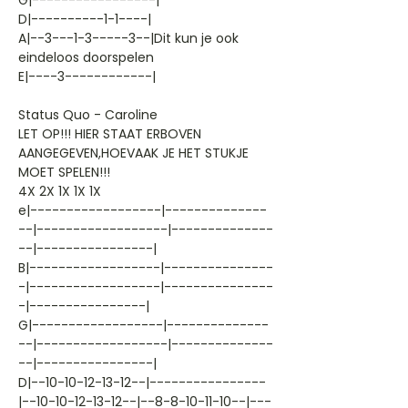
G|-----------------|
D|----------1-1----|
A|--3---1-3-----3--|Dit kun je ook
eindeloos doorspelen
E|----3------------|
Status Quo - Caroline
LET OP!!! HIER STAAT ERBOVEN
AANGEGEVEN,HOEVAAK JE HET STUKJE
MOET SPELEN!!!
4X 2X 1X 1X 1X
e|------------------|--------------
--|------------------|--------------
--|----------------|
B|------------------|---------------
-|------------------|---------------
-|----------------|
G|------------------|--------------
--|------------------|--------------
--|----------------|
D|--10-10-12-13-12--|----------------
|--10-10-12-13-12--|--8-8-10-11-10--|---