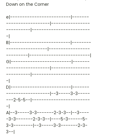
Down on the Corner
e|-------------------------|-------
------------------|----------------
----------|------------------------
-|
B|-------------------------|--------
-----------------|-----------------
---------|-------------------------|
G|-------------------------|-------
------------------|----------------
----------|------------------------
-|
D|-------------------------|-------
------------------|--3-----3-3-----
---2-5-5--|------------------------
-|
A|--3-----3-3-------2-3-3--|--3----
-3-3-------2-3-3--|----5-3------5-
3-3--------|--3-----3-3-------2-3-
3--|