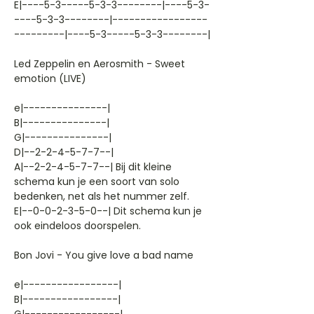
E|----5-3-----5-3-3--------|----5-3-
----5-3-3--------|-----------------
---------|----5-3-----5-3-3--------|
Led Zeppelin en Aerosmith - Sweet
emotion (LIVE)
e|---------------|
B|---------------|
G|---------------|
D|--2-2-4-5-7-7--|
A|--2-2-4-5-7-7--| Bij dit kleine
schema kun je een soort van solo
bedenken, net als het nummer zelf.
E|--0-0-2-3-5-0--| Dit schema kun je
ook eindeloos doorspelen.
Bon Jovi - You give love a bad name
e|-----------------|
B|-----------------|