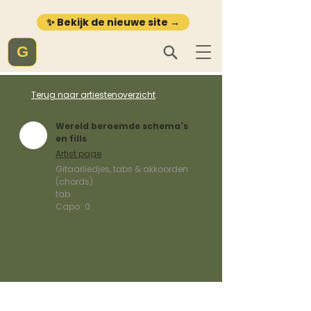
✨ Bekijk de nieuwe site →
G
Terug naar artiestenoverzicht
Wereld beroemde schema's
en fills
Artist page
Gitaarliedjes, tabs & akkoorden
(chords)
tab
Capo:
0