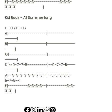
E|--3-3-3-3-3-3-------------3-3-3-
3-3-3--------------|
Kid Rock - All Summer long
D C G D C G
e|-------------------|-------------
------|
B|-------------------|--------------
-----|
G|-------------------|-------------
------|
D|--9-7-7-5----------|--9-7-7-5----
------|
A|--5-5-3-3-5-5-7-5--|--5-5-3-3-5-
5-7-5--|
E|----------3-3-3-3--|----------3-3-
3-3--|