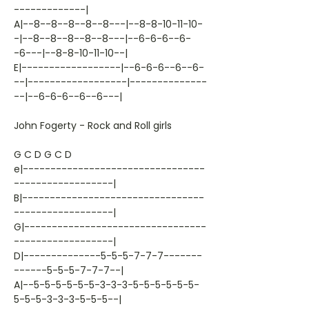
-------------|
A|--8--8--8--8--8---|--8-8-10-11-10-
-|--8--8--8--8--8---|--6-6-6--6-
-6---|--8-8-10-11-10--|
E|------------------|--6-6-6--6--6-
--|------------------|--------------
--|--6-6-6--6--6---|
John Fogerty - Rock and Roll girls
G C D G C D
e|---------------------------------
------------------|
B|---------------------------------
------------------|
G|---------------------------------
------------------|
D|--------------5-5-5-7-7-7-------
------5-5-5-7-7-7--|
A|--5-5-5-5-5-5-3-3-3-5-5-5-5-5-5-
5-5-5-3-3-3-5-5-5--|