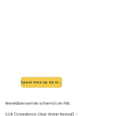
🎸 Speel Wereld Beroemde
Schema's En Fills mee — op
jouw tempo
✨ Nieuw • preview — op onze
vernieuwde website speel je Wereld
Beroemde Schema's En Fills van
Wereldberoemde Artiesten mee
met de interactieve speler: vertraag
het tempo, loop de lastige stukken
en zie je akkoorden meelopen. Test
'm alvast.
Speel mee op de nieuwe site →
Wereldberroemde schema's en Fills.
CCR (Creedence Clear Water Revival) -