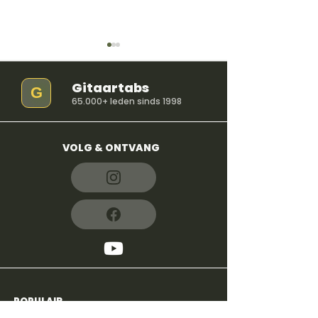
Gitaartabs
G
65.000+ leden sinds 1998
VOLG & ONTVANG
So Easy (To Fall In
iloveitiloveitil
Love) - Olivia Dean
Bella Kay
POPULAIR
4,8
600+
reviews