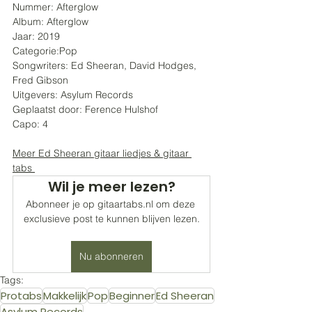
Nummer: Afterglow
Album: Afterglow
Jaar: 2019
Categorie:Pop
Songwriters: Ed Sheeran, David Hodges, 
Fred Gibson
Uitgevers: Asylum Records
Geplaatst door: Ference Hulshof
Capo: 4
Meer Ed Sheeran gitaar liedjes & gitaar 
tabs 
Wil je meer lezen?
Abonneer je op gitaartabs.nl om deze 
exclusieve post te kunnen blijven lezen.
Nu abonneren
Tags:
Protabs
Makkelijk
Pop
Beginner
Ed Sheeran
Asylum Records