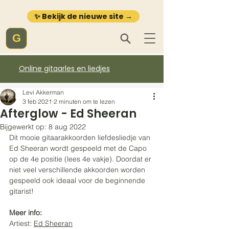
✨ Bekijk de nieuwe site →
G
Online gitaarles en liedjes
Levi Akkerman
3 feb 2021
2 minuten om te lezen
Afterglow - Ed Sheeran
Bijgewerkt op:
8 aug 2022
Dit mooie gitaarakkoorden liefdesliedje van 
Ed Sheeran wordt gespeeld met de Capo 
op de 4e positie (lees 4e vakje). Doordat er 
niet veel verschillende akkoorden worden 
gespeeld ook ideaal voor de beginnende 
gitarist!
Meer info:
Artiest: 
Ed Sheeran