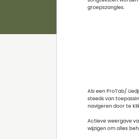
groepszangles.
Als een ProTab/ Liedj
steeds van toepassing
navigeren door te klik
Actieve weergave van
wijzigen om alles be