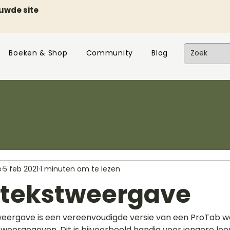
euwde site
Boeken & Shop
Community
Blog
e
5 feb 2021
1 minuten om te lezen
 tekstweergave
eergave is een vereenvoudigde versie van een ProTab wa
eergegeven. Dit is bijvoorbeeld handig voor jongere leer