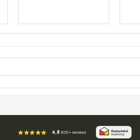
Nav
Media player spelen en
pauzeren
4,8
600+
reviews