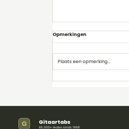
Opmerkingen
Plaats een opmerking...
Soundslice Updates:
Ontdek de Nieuwe
Functies voor
Muziekstudie en Spelen
Gitaartabs
G
65.000+ leden sinds 1998