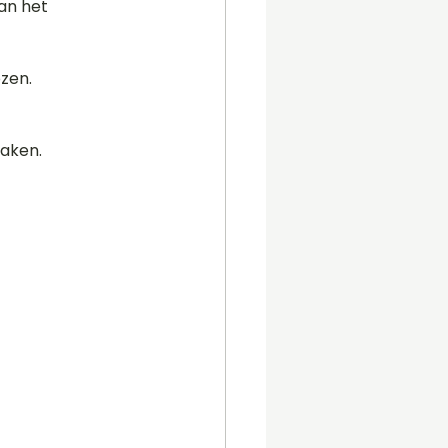
an het 
zen. 
aken. 