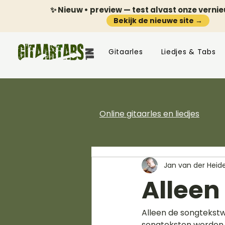
✨ Nieuw • preview — test alvast onze verni
Bekijk de nieuwe site →
Gitaarles
Liedjes & Tabs
Online gitaarles en liedjes
Jan van der Heid
Alleen
Alleen de songtekstw
songteksten worden w