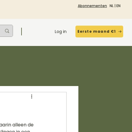
Abonnementen
NL
|
EN
Log in
Eerste maand €1
arin alleen de 
lingen in een 