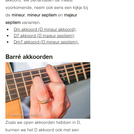
voorkomende, neem ook eens een kijkje bij 
de 
mineur
, 
mineur septiem
 en 
majeur 
septiem
 varianten. 
Dm akkoord (D mineur akkoord);
D
7 akkoord (D majeur septiem);
D
m7 akkoord (D mineur septiem)
.
Barré akkoorden
Zoals we open akkoorden hebben in D, 
kunnen we het D akkoord ook met een 