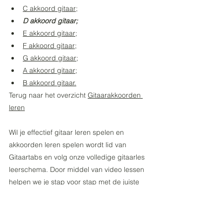
C akkoord gitaar;
D akkoord gitaar
;
E akkoord gitaar
;
F akkoord gitaar
;
G akkoord gitaar
;
A akkoord gitaar
;
B akkoord gitaar
.
Terug naar het overzicht 
Gitaarakkoorden 
leren
Wil je effectief gitaar leren spelen en 
akkoorden leren spelen wordt lid van 
Gitaartabs en volg onze volledige gitaarles 
leerschema. Door middel van video lessen 
helpen we je stap voor stap met de juiste 
akkoorden.
Succes! 