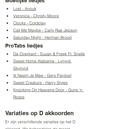
Moeilijke liedjes
Lost - Anouk
Veronica - Christy Moore
Clocks - Coldplay
Call Me Maybe - Carly Rae Jepson
Saturday Night - Herman Brood
ProTabs liedjes
De Overkant - Suzan & Freek Ft. Snelle
Sweet Home Alabama - Lynyrd 
Skynyrd
Ik Neem Je Mee - Gers Pardoel
Sweet Creature - Harry Styles
Knocking On Heavens Door - Guns 'n 
Roses
Variaties op D akkoorden
Er zijn verschillende variaties op het D 
akkoord. We behandelen de meest 