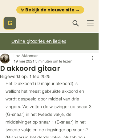
✨ Bekijk de nieuwe site →
G
Online gitaarles en liedjes
Levi Akkerman
19 mei 2021
3 minuten om te lezen
D akkoord gitaar
Bijgewerkt op:
1 feb 2025
Het D akkoord (D majeur akkoord) is 
wellicht het meest gebruikte akkoord en 
wordt gespeeld door middel van drie 
vingers. We zetten de wijsvinger op snaar 3 
(G-snaar) in het tweede vakje, de 
middelvinger op snaar 1 (E-snaar) in het 
tweede vakje en de ringvinger op snaar 2 
(B-snaar) in het derde vakje. Als tab zou 