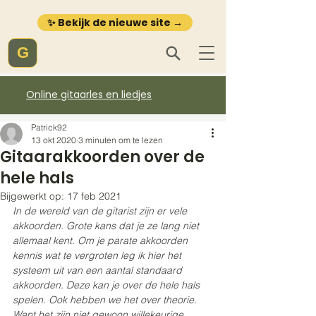
✨ Bekijk de nieuwe site →
G
Online gitaarles en liedjes
Patrick92
13 okt 2020
3 minuten om te lezen
Gitaarakkoorden over de
hele hals
Bijgewerkt op:
17 feb 2021
In de wereld van de gitarist zijn er vele 
akkoorden. Grote kans dat je ze lang niet 
allemaal kent. Om je parate akkoorden 
kennis wat te vergroten leg ik hier het 
systeem uit van een aantal standaard 
akkoorden. Deze kan je over de hele hals 
spelen. Ook hebben we het over theorie. 
Want het zijn niet gewoon willekeurige 