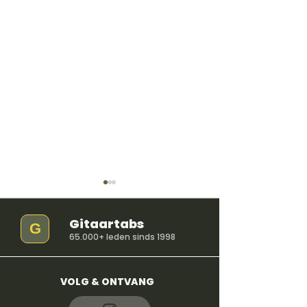
Gitaartabs
G
65.000+ leden sinds 1998
VOLG & ONTVANG
Terugblik op de vierde
Gitaar stemme