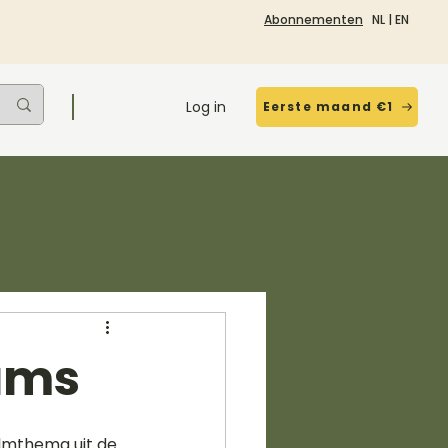
Abonnementen
NL
|
EN
Log in
Eerste maand €1
iams
lmthema uit de 