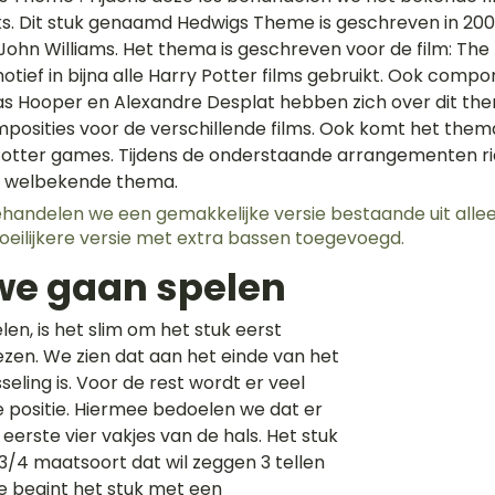
ks. Dit stuk genaamd Hedwigs Theme is geschreven in 200
hn Williams. Het thema is geschreven voor de film: The 
otief in bijna alle Harry Potter films gebruikt. Ook compon
las Hooper en Alexandre Desplat hebben zich over dit t
mposities voor de verschillende films. Ook komt het thema
Potter games. Tijdens de onderstaande arrangementen r
t welbekende thema. 
ehandelen we een gemakkelijke versie bestaande uit allee
oeilijkere versie met extra bassen toegevoegd.
we gaan spelen
en, is het slim om het stuk eerst
ezen. We zien dat aan het einde van het 
seling is. Voor de rest wordt er veel 
e positie. Hiermee bedoelen we dat er 
eerste vier vakjes van de hals. Het stuk 
3/4 maatsoort dat wil zeggen 3 tellen 
e begint het stuk met een 