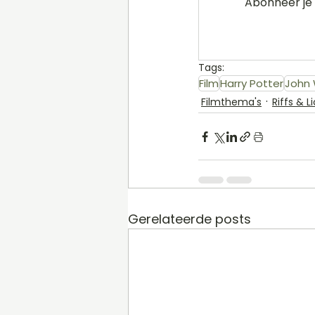
Abonneer je 
Tags:
Film
Harry Potter
John 
Filmthema's
Riffs & 
Gerelateerde posts