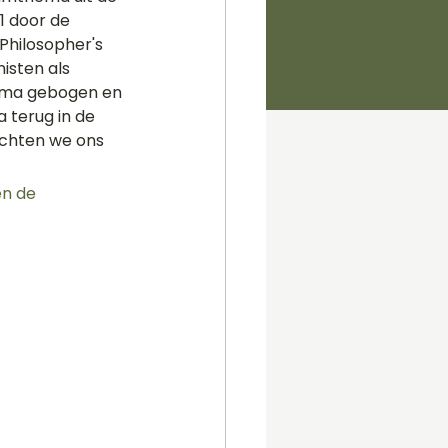
1 door de 
Philosopher's 
isten als 
hema gebogen en 
 terug in de 
ichten we ons 
n de 