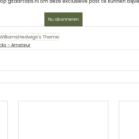
op gitaartabs.nl om deze exclusieve post te kunnen blijve
Nu abonneren
Williams
Hedwigs's Theme
Licks - Amateur