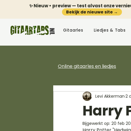
✨ Nieuw • preview — test alvast onze verni
Bekijk de nieuwe site →
Gitaarles
Liedjes & Tabs
Online gitaarles en liedjes
Levi Akkerman
2 
Harry 
Bijgewerkt op:
20 feb 2
Harry Potter "Hedwig