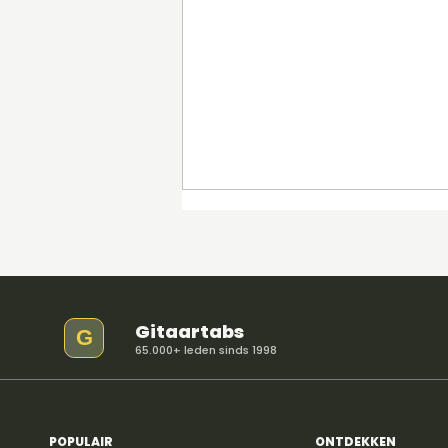
Gitaartabs
G
65.000+ leden sinds 1998
Foxey Lady Riff - The
Jimi Hendrix Experience
POPULAIR
ONTDEKKEN