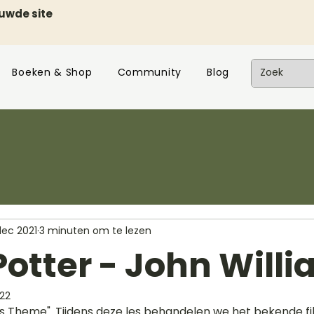
euwde site
Boeken & Shop
Community
Blog
dec 2021
3 minuten om te lezen
Potter - John Will
022
s Theme". Tijdens deze les behandelen we het bekende fi