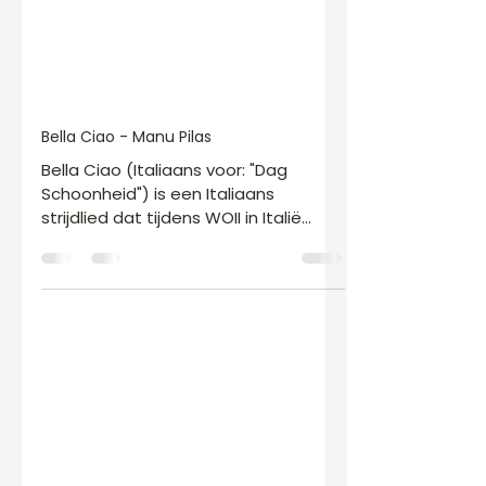
Bella Ciao - Manu Pilas
Bella Ciao (Italiaans voor: "Dag
Schoonheid") is een Italiaans
strijdlied dat tijdens WOII in Italië
populair werd onder de partizanen
die zich verzette tegen de
fascistische en nationalistische
bewegingen. De herkomst van Bella
Ciao is onzeker maar mogelijk is het
lied afgeleid van een ouder lied
gaande over de misstanden tijdens
de rijstoogst in Noord-Italië. Hierbij