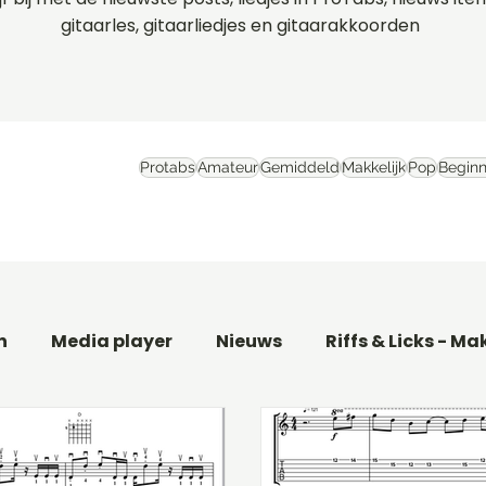
gitaarles, gitaarliedjes en gitaarakkoorden
Protabs
Amateur
Gemiddeld
Makkelijk
Pop
Beginn
n
Media player
Nieuws
Riffs & Licks - Ma
aar
Basgitaarles beginners
Filmthema's