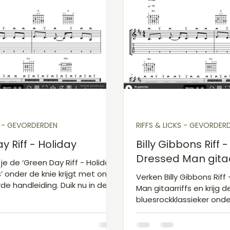
S - GEVORDERDEN
RIFFS & LICKS - GEVORDER
 Riff - Holiday
Billy Gibbons Riff 
Dressed Man gitaar
e de ‘Green Day Riff - Holiday
s’ onder de knie krijgt met onze
Verken Billy Gibbons Riff
de handleiding. Duik nu in de
Man gitaarriffs en krijg d
ff - Holiday gitaarliedjes’!
bluesrockklassieker onde
spelen als een pro met Bi
tips.