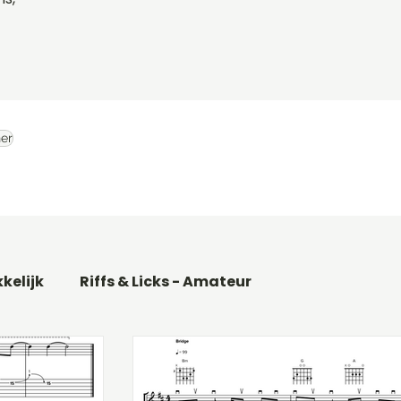
er
kkelijk
Riffs & Licks - Amateur
Basgitaar songs
Gitaarakkoorden C