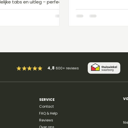
tabs en speeltips voor di
elijke tabs en uitleg – perfect
n trage, sfeervolle rock.
4,8
600+
reviews
VO
SERVICE
Contact
FAQ & Help
Reviews
Ni
Over ons