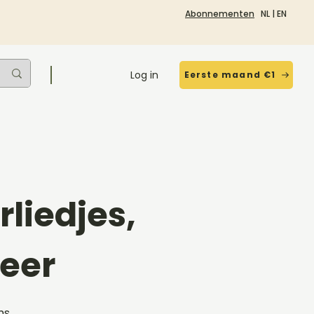
Abonnementen
NL
|
EN
Log in
Eerste maand €1
liedjes,
eer
ms,