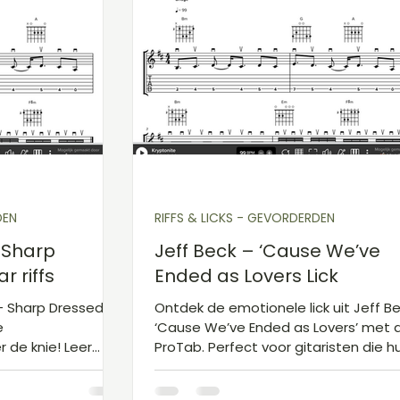
DEN
RIFFS & LICKS - GEVORDERDEN
- Sharp
Jeff Beck – ‘Cause We’ve
 riffs
Ended as Lovers Lick
 - Sharp Dressed
Ontdek de emotionele lick uit Jeff B
e
‘Cause We’ve Ended as Lovers’ met 
r de knie! Leer
ProTab. Perfect voor gitaristen die h
lly Gibbons Riff
expressie en feel willen verbeteren.