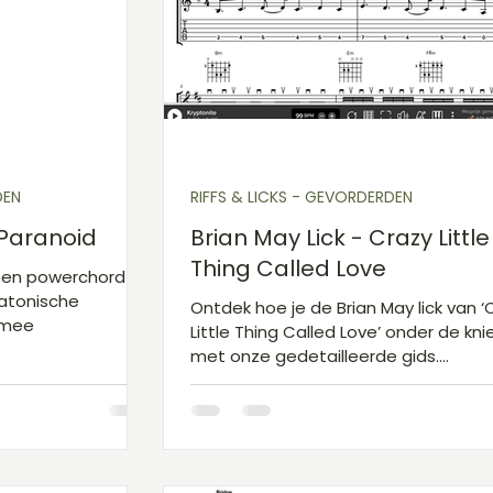
koorden A
Gitaarakkoorden B
Gitaarboek
DEN
RIFFS & LICKS - GEVORDERDEN
 Paranoid
Brian May Lick - Crazy Little
Thing Called Love
 een powerchord
tatonische
Ontdek hoe je de Brian May lick van ‘
 mee
Little Thing Called Love’ onder de knie
met onze gedetailleerde gids.
Perfectioneer je vaardigheden met B
May Lick tips!