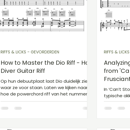
Gitaarakkoorden D
Gitaarakkoorden E
Gita
Kinderliedjes niveau 1
Kerst
Sinterklaas
RIFFS & LICKS - GEVORDERDEN
RIFFS & LICK
How to Master the Dio Riff - Holy
Analyzing
Diver Guitar Riff
from 'Ca
Frusciant
Op hun debuutplaat laat Dio duidelijk zien
Peppers
waar ze voor staan. Laten we kijken naar
In ‘Can’t S
hoe de powerchord riff van het nummer,
typische ak
dat dezelfde naam als de plaat heeft,
popmuziek en
gespeeld wordt!
ding mee.