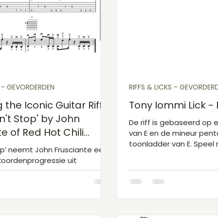
arakkoorden F
Gitaarakkoorden G
Gitaarak
Speel en Leer Sessie
S - GEVORDERDEN
RIFFS & LICKS - GEVORDER
 the Iconic Guitar Riff
Tony Iommi Lick -
n't Stop' by John
De riff is gebaseerd op
e of Red Hot Chili
van E en de mineur pen
toonladder van E. Speel
top’ neemt John Frusciante een
koordenprogressie uit
 doet hij er volledig zijn eigen