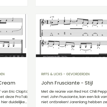
DEN
RIFFS & LICKS - GEVORDERDEN
- Cream
John Frusciante - Stijl
f van Eric Clapton
Met de reünie van Red Hot Chili Pep
met deze ProTab.
met John Frusciante, kan een lick v
hier duidelijke
niet ontbreken! Jarenlang hebben z