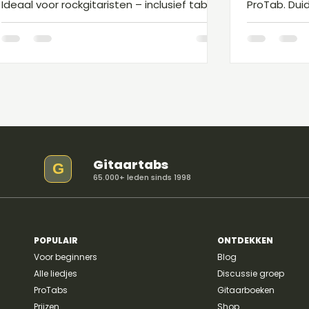
Ideaal voor rockgitaristen – inclusief tabs,
ProTab. Duid
timing en speelinstructies.
voor fans va
Gitaartabs
G
65.000+ leden sinds 1998
POPULAIR
ONTDEKKEN
Voor beginners
Blog
Alle liedjes
Discussie groep
ProTabs
Gitaarboeken
Prijzen
Shop