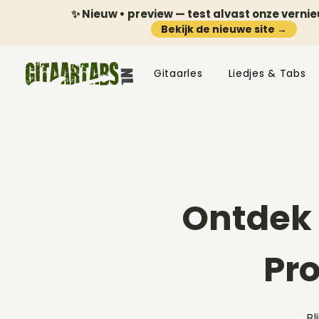
✨ Nieuw • preview — test alvast onze verni
Bekijk de nieuwe site →
Gitaarles
Liedjes & Tabs
Ontdek 
Pr
Bl