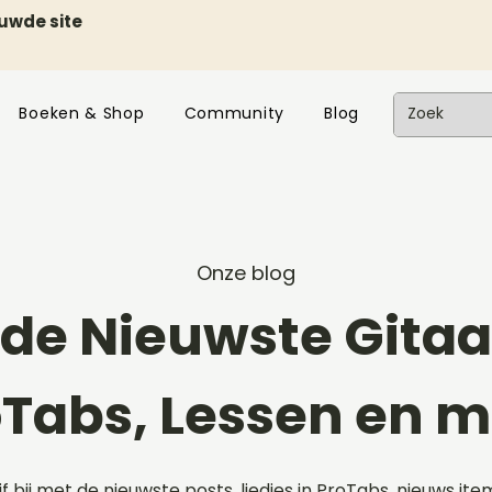
euwde site
Boeken & Shop
Community
Blog
Onze blog
de Nieuwste Gitaar
oTabs, Lessen en m
ijf bij met de nieuwste posts, liedjes in ProTabs, nieuws ite