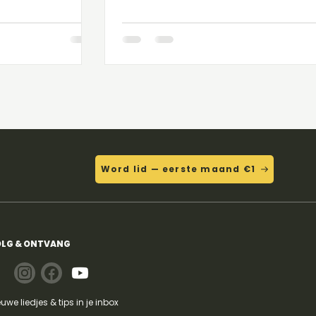
t gitaarriff
wereld onveilig gemaakt met hun
combinatie van funkrock en popmuzi
Graag terug meer van dat! In de out
solo van ‘Dani California’, een numme
de plaat ‘Stadium Arcadium’ uit 2006,
Frusciante zien dat hij de gitaarlijnen
Jimi Hendrix aandachtig bestudeerd 
Oefening Deze lick speelt zich grote
af in een alternatieve vingerzetting
Word lid — eerste maand €1
LG & ONTVANG
euwe liedjes & tips in je inbox