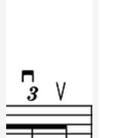
snaren. Vervolgens speel je een
hammer-on van de zevende naar de
achtste fret op de G-snaar, gevolgd
door het apart aanslaan