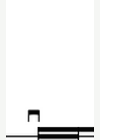
van de originele opname nog beter
benaderen! Riff De riff van Electric
Funeral staat in E mineur. Begin met
twee keer de losse E-snaar.
Vervolgens doe je een hammer-on
van de tweede naar de derde fret
op de A-snaar, en sla daarna de
tweede fret op dezelfde snaar aan
(zonder pull-off). Spee