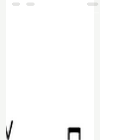
I Kissed A Girl Riff - Katy Perry
Op de eerste plaat van Katy Perry
staan verrassend veel coole
gitaarlijnen. De hit I Kissed A Girl is
daar een sterk voorbeeld van: het
nummer zit technisch goed in elkaar,
ook wat het gitaarwerk betreft. De
intro-riff is bovendien een
uitstekende oefening om je snelheid
en controle op te bouwen. Daar gaan
we! Riff De riff van I Kissed A Girl staat
in A mineur. Op elke tel speel je
achtste triolen, wat betekent dat je
drie noten per tel speelt. Eerste
maat: Vier tellen lang (