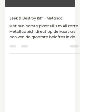
Seek & Destroy Riff - Metallica
Met hun eerste plaat Kill ‘Em All zette
Metallica zich direct op de kaart als
een van de grootste beloftes in de
thrashmetalscene. Het album staat
vol snelle en uitdagende riffs,
waarvan Seek & Destroy de meest
toegankelijke is voor gitaristen die
hun techniek willen oefenen. Riff De
riff van Seek & Destroy staat in A
mineur. Je begint met twee losse A-