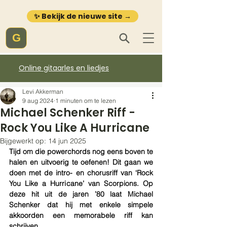
✨ Bekijk de nieuwe site →
G
Online gitaarles en liedjes
Levi Akkerman
9 aug 2024
1 minuten om te lezen
Michael Schenker Riff -
Rock You Like A Hurricane
Bijgewerkt op:
14 jun 2025
Tijd om die powerchords nog eens boven te 
halen en uitvoerig te oefenen! Dit gaan we 
doen met de intro- en chorusriff van ‘Rock 
You Like a Hurricane’ van Scorpions. Op 
deze hit uit de jaren ’80 laat Michael 
Schenker dat hij met enkele simpele 
akkoorden een memorabele riff kan 
schrijven. 