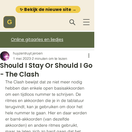
✨ Bekijk de nieuwe site →
G
Online gitaarles en liedjes
huyzentruyt.jeroen
1 mei 2023
2 minuten om te lezen
Should I Stay Or Should I Go
- The Clash
The Clash bewijst dat ze niet meer nodig 
hebben dan enkele open basisakkoorden 
om een tijdloos nummer te schrijven. De 
ritmes en akkoorden die je in de tablatuur 
terugvindt, kan je gebruiken om door het 
hele nummer te gaan. Hier en daar worden 
er barré-akkoorden (van dezelfde 
akkoorden) en andere ritmes gebruikt, 
maar ze laten zich zo hard gaan dat het 