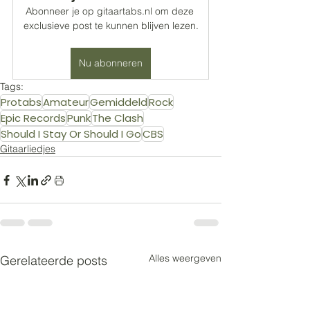
Abonneer je op gitaartabs.nl om deze 
exclusieve post te kunnen blijven lezen.
Nu abonneren
Tags:
Protabs
Amateur
Gemiddeld
Rock
Epic Records
Punk
The Clash
Should I Stay Or Should I Go
CBS
Gitaarliedjes
Alles weergeven
Gerelateerde posts