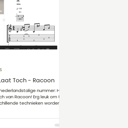
en zich zo hard gaan dat het
om er een specifieke structuur in
Probeer het dus eerst te spelen
 van wat er staat, en laa
S
l Laat Toch - Racoon
nederlandstalige nummer: Het
och van Racoon! Erg leuk om te
schillende technieken worden
 let goed op de wisselende bas
t de duim aanslaat. Ook
als Hammer-on en Pull-off