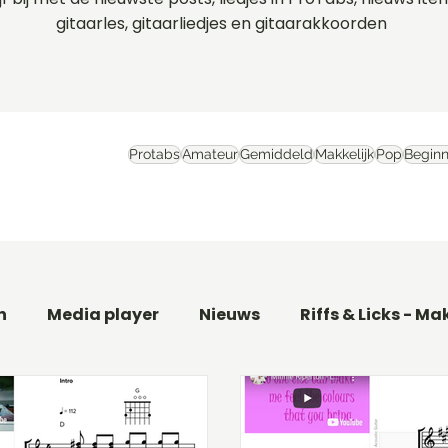
gitaarles, gitaarliedjes en gitaarakkoorden
Protabs
Amateur
Gemiddeld
Makkelijk
Pop
Beginn
n
Media player
Nieuws
Riffs & Licks - Ma
aar
Basgitaarles beginners
Filmthema's