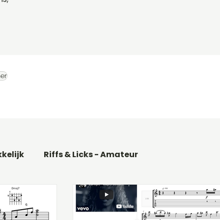
er
kkelijk
Riffs & Licks - Amateur
Basgitaar songs
Gitaarakkoorden C