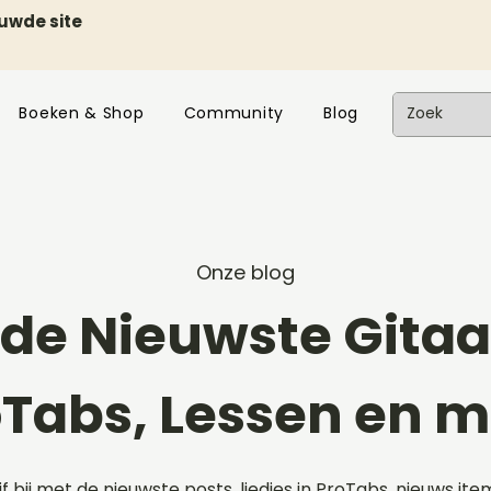
euwde site
Boeken & Shop
Community
Blog
Onze blog
de Nieuwste Gitaar
oTabs, Lessen en m
ijf bij met de nieuwste posts, liedjes in ProTabs, nieuws ite