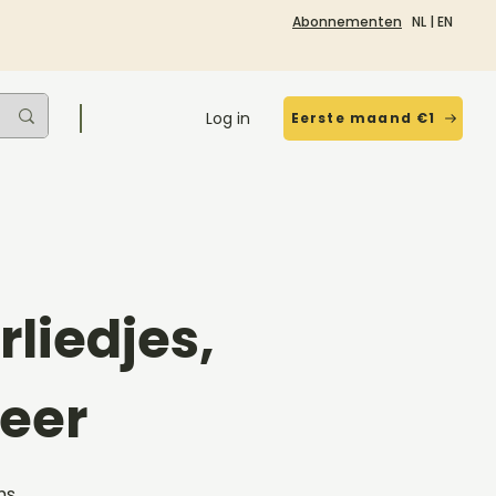
Abonnementen
NL
|
EN
Log in
Eerste maand €1
liedjes,
eer
ms,