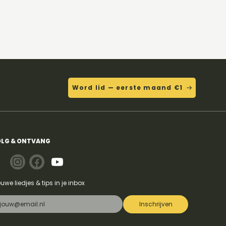
Word lid — eerste maand €1
LG & ONTVANG
euwe liedjes & tips in je inbox
Inschrijven