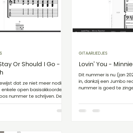
arakkoorden F
Gitaarakkoorden G
Gitaarak
Speel en Leer Sessie
S
GITAARLIEDJES
Stay Or Should I Go -
Lovin' You - Minni
h
Dit nummer is nu (jan 2
in, dankzij een Jumbo re
ewijst dat ze niet meer nodig
nummer is goed te zing
 enkele open basisakkoorden
met die hoge F# zou ik 
loos nummer te schrijven. De
pakken!
koorden die je in de tablatuur
 kan je gebruiken om door het
 te gaan. Hier en daar worden
koorden (van dezelfde
en andere ritmes gebruikt,