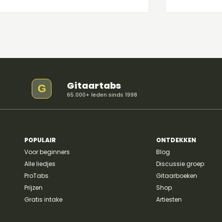
vibrato's. De begeleidingspartij bestaat
worden gebr
voornamelijk uit powerchords!
Gitaartabs
G
65.000+ leden sinds 1998
POPULAIR
ONTDEKKEN
Voor beginners
Blog
Alle liedjes
Discussie groep
ProTabs
Gitaarboeken
Prijzen
Shop
Gratis intake
Artiesten