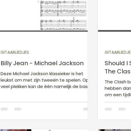
Gitaarakkoorden D
Gitaarakkoorden E
Gita
Kinderliedjes niveau 1
Kerst
Sinterklaas
GITAARLIEDJES
GITAARLIEDJE
Billy Jean - Michael Jackson
Should I 
The Clas
Deze Michael Jackson klassieker is het
leukst om met zijn tweeën te spelen. Op
The Clash b
veel plekken kan de één namelijk de bas lijn
hebben dan
spelen en de ander het hoge melodietje.
om een tijd
Als je in het refrein besluit de akkoorden te
ritmes en ak
spelen krijg je te maken met demp
terugvindt,
techniek, aangegeven met kruisjes in de
hele nummer
tab. Dit doe je door het akkoord met je
er barré-ak
linkerhand zacht in te drukken tot je bij het
akkoorden) 