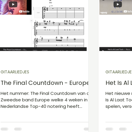
aanslaan van de snaren geen noten hoort
maar ze lat
maar slechts een ritmische “tsjak”.
moeilijk is 
Verderop in het nummer, namelijk i
te vinden. 
aan de hand
GITAARLIEDJES
GITAARLIEDJE
The Final Countdown - Europe
Het Is A
Het nummer: The Final Countdown van de
Het nieuwe 
Zweedse band Europe welke 4 weken in de
Is Al Laat T
Nederlandse Top-40 notering heeft
spelen, ver
gestaan! Een erg leuk nummer om te
gebruikt en
spelen, met verschillende technieken zoals
welke je me
bendings, hammer-ons, pull-offs en
technieken 