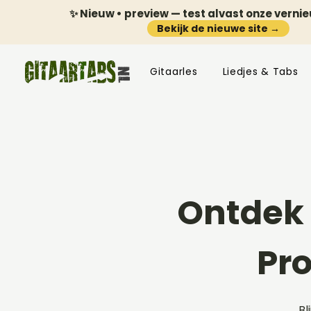
✨ Nieuw • preview — test alvast onze verni
Bekijk de nieuwe site →
Gitaarles
Liedjes & Tabs
Ontdek 
Pr
Bl