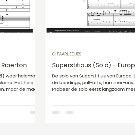
koorden A
Gitaarakkoorden B
Gitaarboek
GITAARLIEDJES
e Riperton
Superstitious (Solo) - Euro
021) weer helemaal
De solo van Superstitius van Europe. 
clame. Het hele
de bendings, pull-offs, hammer-ons.
en, maar de maat
Probeer de solo eerst langzaam me
een octaaf lager
spelen en daarna het tempo te versn
Meer info: Artiest: Europe (Meer Euro
gitaarliedjes, Tabs & Akkoorden ) N
Superstitious (Solo) Album: Out Of Th
World Jaar: 1988 Categorie: Hardrock
Songwriters: Joey Tempest Uitgevers