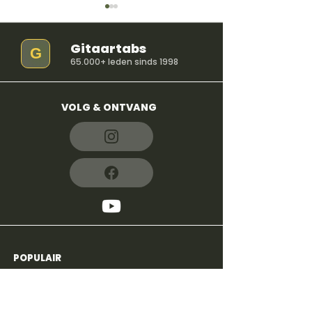
Gitaartabs
G
65.000+ leden sinds 1998
VOLG & ONTVANG
So Easy (To Fall In
iloveitiloveitil
Love) - Olivia Dean
Bella Kay
POPULAIR
4,8
600+
reviews
Voor beginners
Alle liedjes