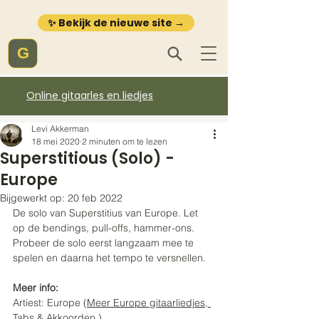
✨ Bekijk de nieuwe site →
G
Online gitaarles en liedjes
Levi Akkerman
18 mei 2020
2 minuten om te lezen
Superstitious (Solo) -
Europe
Bijgewerkt op:
20 feb 2022
De solo van Superstitius van Europe. Let 
op de bendings, pull-offs, hammer-ons. 
Probeer de solo eerst langzaam mee te 
spelen en daarna het tempo te versnellen.
Meer info:
Artiest: Europe (
Meer Europe gitaarliedjes, 
Tabs & 
Akkoorden
 )