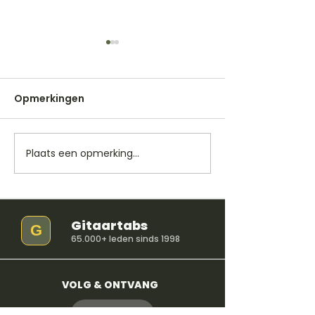
Opmerkingen
Plaats een opmerking...
Media player spelen
Navigeren doo
en pauzeren
afspelen
Gitaartabs
G
65.000+ leden sinds 1998
VOLG & ONTVANG