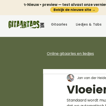
✨ Nieuw • preview — test alvast onze verni
Bekijk de nieuwe site →
Gitaarles
Liedjes & Tabs
Online gitaarles en liedjes
Jan van der Heid
Vloeie
Standaard wordt muzi
dat we automatisch 