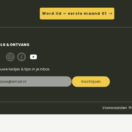
Word lid — eerste maand €1
LG & ONTVANG
euwe liedjes & tips in je inbox
Inschrijven
Voorwaarden
P