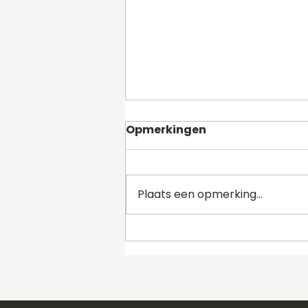
Opmerkingen
Plaats een opmerking...
Soundslice Updates:
Ontdek de Nieuwe
Functies voor
Muziekstudie en Spelen