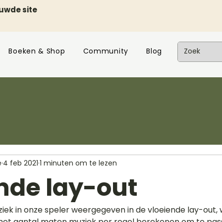
euwde site
Boeken & Shop
Community
Blog
e
4 feb 2021
1 minuten om te lezen
nde lay-out
ek in onze speler weergegeven in de vloeiende lay-out,
het aantal maten muziek per regel berekenen om te pass