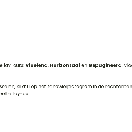
 lay-outs: 
Vloeiend
, 
Horizontaal
 en 
Gepagineerd
. Vlo
sselen, klikt u op het tandwielpictogram in de rechterb
eelte Lay-out: