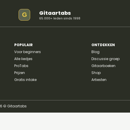
Gitaartabs
G
65.000+ leden sinds 1998
POPULAIR
ONTDEKKEN
Voor beginners
Blog
Alle liedjes
Discussie groep
ProTabs
Gitaarboeken
Prijzen
Shop
Gratis intake
Artiesten
26 © Gitaartabs