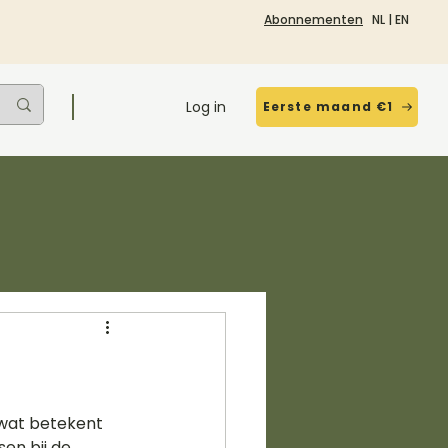
Abonnementen
NL
|
EN
Log in
Eerste maand €1
 wat betekent 
en bij de 