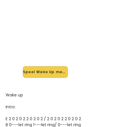
🎸 Speel Wake Up mee — op
jouw tempo
✨ Nieuw • preview — op onze
vernieuwde website speel je Wake
Up van Alanis Morissette mee met
de interactieve speler: vertraag het
tempo, loop de lastige stukken en zie
je akkoorden meelopen. Test 'm
alvast.
Speel Wake Up mee →
Wake up
Intro:
E 2 0 2 0 2 2 0 2 0 2 / 2 0 2 0 2 2 0 2 0 2
B 0---let ring 1---let ring/ 0---let ring