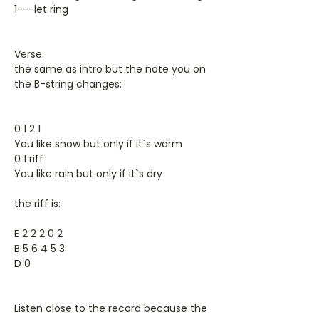
1---let ring
Verse:
the same as intro but the note you on
the B-string changes:
0 1 2 1
You like snow but only if it`s warm
0 1 riff
You like rain but only if it`s dry
the riff is:
E 2 2 2 0 2
B 5 6 4 5 3
D 0
Listen close to the record because the