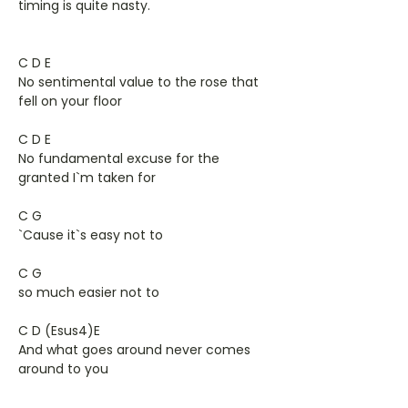
timing is quite nasty.
C D E
No sentimental value to the rose that
fell on your floor
C D E
No fundamental excuse for the
granted I`m taken for
C G
`Cause it`s easy not to
C G
so much easier not to
C D (Esus4)E
And what goes around never comes
around to you