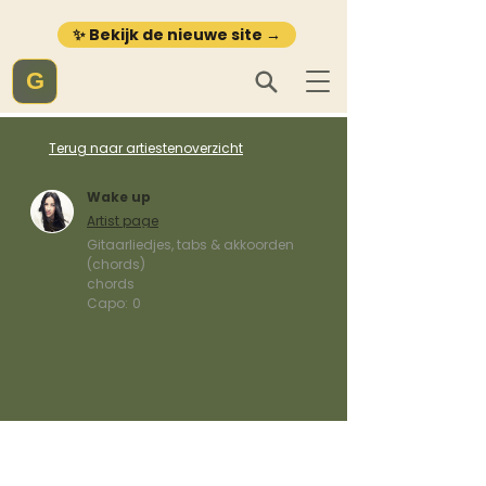
✨ Bekijk de nieuwe site →
G
Terug naar artiestenoverzicht
Wake up
Artist page
Gitaarliedjes, tabs & akkoorden
(chords)
chords
Capo:
0