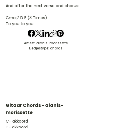
And after the next verse and chorus:
Cmaj7 D E (3 Times)
To you to you
Artiest: alanis-morissette
Liedjestype: chords
Gitaar Chords - alanis-
morissette
​C- akkoord
D- akkoord