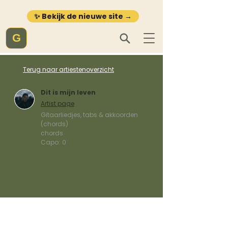
✨ Bekijk de nieuwe site →
G
Terug naar artiestenoverzicht
Dit is mijn leven
Artist page
Gitaarliedjes, tabs & akkoorden
(chords)
chords
Capo:
0