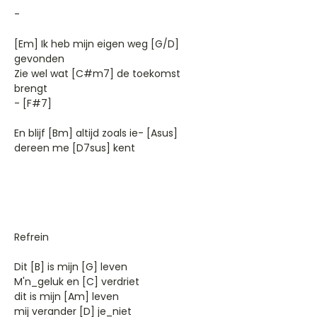
-
[Em] Ik heb mijn eigen weg [G/D]
gevonden
Zie wel wat [C#m7] de toekomst
brengt
- [F#7]
En blijf [Bm] altijd zoals ie- [Asus]
dereen me [D7sus] kent
Refrein
Dit [B] is mijn [G] leven
M'n_geluk en [C] verdriet
dit is mijn [Am] leven
mij verander [D] je_niet