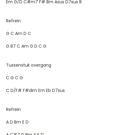
Em G/D C#m7 F# Bm Asus D7sus B
Refrein
G C Am D C
G B7 C Am G D C G
Tussenstuk overgang
C G C G
C D/F# F#dim Em Eb D7sus
Refrein
A D Bm E D
A C#7 D Bm A E D