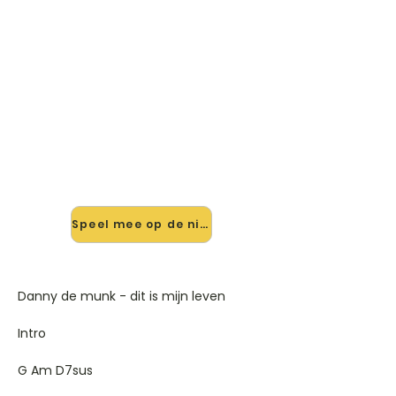
🎸 Speel Dit Is Mijn Leven mee —
op jouw tempo
✨ Nieuw • preview — op onze
vernieuwde website speel je Dit Is
Mijn Leven van Danny De Munk mee
met de interactieve speler: vertraag
het tempo, loop de lastige stukken
en zie je akkoorden meelopen. Test
'm alvast.
Speel mee op de nieuwe site →
Danny de munk - dit is mijn leven
Intro
G Am D7sus