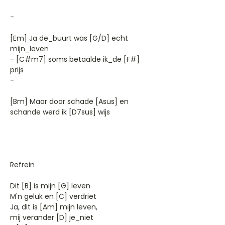
-
[Em] Ja de_buurt was [G/D] echt
mijn_leven
- [C#m7] soms betaalde ik_de [F#]
prijs
-
[Bm] Maar door schade [Asus] en
schande werd ik [D7sus] wijs
Refrein
Dit [B] is mijn [G] leven
M'n geluk en [C] verdriet
Ja, dit is [Am] mijn leven,
mij verander [D] je_niet