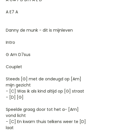
A E7 A
Danny de munk - dit is mijnleven
Intro
G Am D7sus
Couplet
Steeds [G] met de ondeugd op [Am]
mijn gezicht
- [C] Was ik als kind altijd op [G] straat
- [D] [G]
Speelde graag door tot het a- [Am]
vond licht
- [C] En kwam thuis telkens weer te [D]
laat