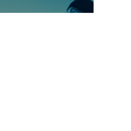
Ontdek meer nummers
van U2
Meer nummers van
artiestnaam
Helaas geen andere tabs & chords,