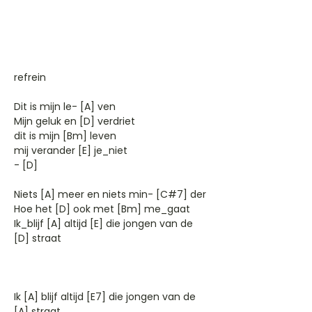
refrein
Dit is mijn le- [A] ven
Mijn geluk en [D] verdriet
dit is mijn [Bm] leven
mij verander [E] je_niet
- [D]
Niets [A] meer en niets min- [C#7] der
Hoe het [D] ook met [Bm] me_gaat
Ik_blijf [A] altijd [E] die jongen van de
[D] straat
Ik [A] blijf altijd [E7] die jongen van de
[A] straat