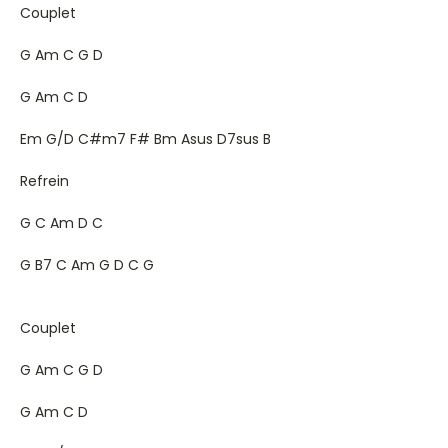
Couplet
G Am C G D
G Am C D
Em G/D C#m7 F# Bm Asus D7sus B
Refrein
G C Am D C
G B7 C Am G D C G
Couplet
G Am C G D
G Am C D