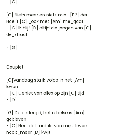
- [C]
[G] Niets meer en niets min- [B7] der
Hoe 't [C] _ook met [Am] me_gaat
- [G] Ik blijf [D] altijd die jongen van [C]
de_straat
- [G]
Couplet
[G]Vandaag sta ik volop in het [Am]
leven
- [C] Geniet van alles op zijn [G] tijd
- [D]
[G] De ondeugd, het rebelse is [Am]
gebleven
- [C] Nee, dat raak ik_van mijn_leven
nooit_meer [D] kwijt