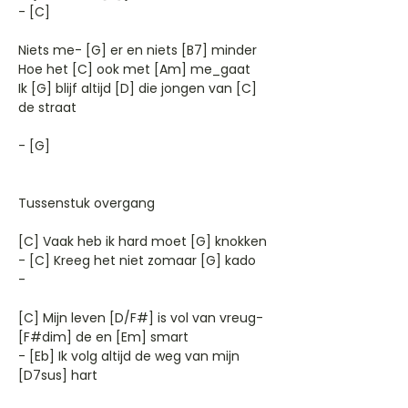
- [C]
Niets me- [G] er en niets [B7] minder
Hoe het [C] ook met [Am] me_gaat
Ik [G] blijf altijd [D] die jongen van [C]
de straat
- [G]
Tussenstuk overgang
[C] Vaak heb ik hard moet [G] knokken
- [C] Kreeg het niet zomaar [G] kado
-
[C] Mijn leven [D/F#] is vol van vreug-
[F#dim] de en [Em] smart
- [Eb] Ik volg altijd de weg van mijn
[D7sus] hart