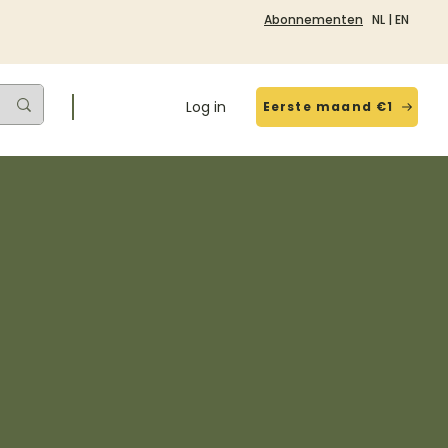
Abonnementen
NL
|
EN
Log in
Eerste maand €1