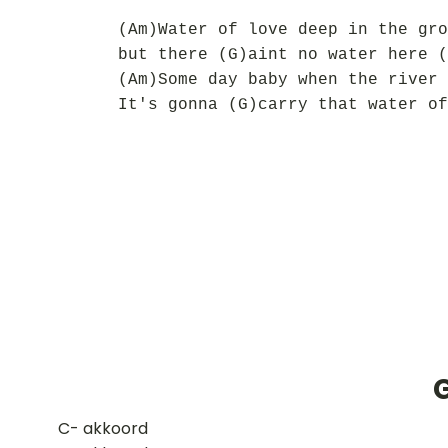
(Am)Water of love deep in the gro
but there (G)aint no water here (
(Am)Some day baby when the river 
It's gonna (G)carry that water of
G
​C- akkoord