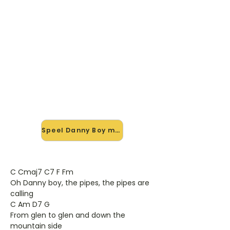
🎸 Speel Danny Boy mee — op
jouw tempo
✨ Nieuw • preview — op onze
vernieuwde website speel je Danny
Boy van Elvis Presley mee met de
interactieve speler: vertraag het
tempo, loop de lastige stukken en zie
je akkoorden meelopen. Test 'm
alvast.
Speel Danny Boy mee →
C Cmaj7 C7 F Fm
Oh Danny boy, the pipes, the pipes are
calling
C Am D7 G
From glen to glen and down the
mountain side