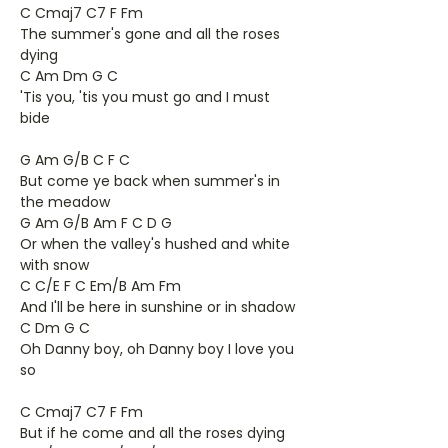
C Cmaj7 C7 F Fm
The summer's gone and all the roses
dying
C Am Dm G C
'Tis you, 'tis you must go and I must
bide
G Am G/B C F C
But come ye back when summer's in
the meadow
G Am G/B Am F C D G
Or when the valley's hushed and white
with snow
C C/E F C Em/B Am Fm
And I'll be here in sunshine or in shadow
C Dm G C
Oh Danny boy, oh Danny boy I love you
so
C Cmaj7 C7 F Fm
But if he come and all the roses dying