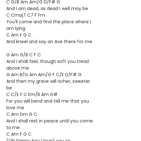
C G/B Am Am/G D/F# G
And I am dead, as dead I well may be
C Cmaj7 C7 F Fm
You'll come and find the place where I
am lying
C Am F G C
And kneel and say an Ave there for me
G Am G/B C F C
And I shall feel, though soft you tread
above me
G Am B/G Am Am/G F C/E D/F# G
And then my grave will richer, sweeter
be
C C/E F C Em/B Am G#
For you will bend and tell me that you
love me
C Am Dm G C
And I shall rest in peace until you come
to me
C Am F G C
(Oh Danny boy I love) you so