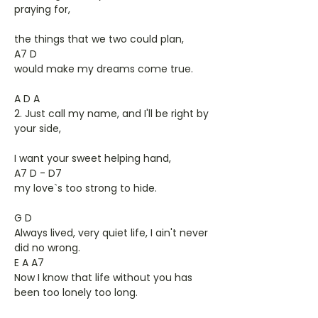
praying for,
the things that we two could plan,
A7 D
would make my dreams come true.
A D A
2. Just call my name, and I'll be right by
your side,
I want your sweet helping hand,
A7 D - D7
my love`s too strong to hide.
G D
Always lived, very quiet life, I ain't never
did no wrong.
E A A7
Now I know that life without you has
been too lonely too long.