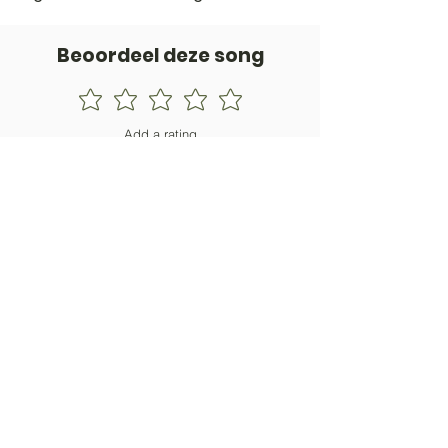
Beoordeel deze song
Add a rating
STEM
Gitaartabs
G
65.000+ leden sinds 1998
VOLG & ONTVANG