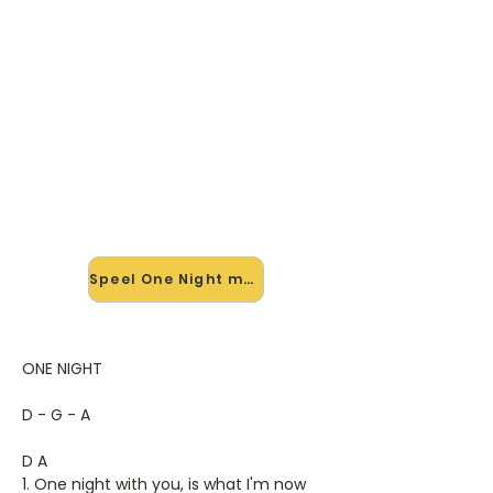
🎸 Speel One Night mee — op
jouw tempo
✨ Nieuw • preview — op onze
vernieuwde website speel je One
Night van Elvis Presley mee met de
interactieve speler: vertraag het
tempo, loop de lastige stukken en zie
je akkoorden meelopen. Test 'm
alvast.
Speel One Night mee →
ONE NIGHT
D - G - A
D A
1. One night with you, is what I'm now