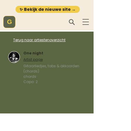
✨ Bekijk de nieuwe site →
G
Terug naar artiestenoverzicht
One night
Artist page
Gitaarliedjes, tabs & akkoorden
(chords)
chords
Capo:
2