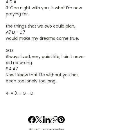
A D A
3. One night with you, is what I'm now
praying for,
the things that we two could plan,
A7 D - D7
would make my dreams come true.
G D
Always lived, very quiet life, I ain't never
did no wrong.
E A A7
Now I know that life without you has
been too lonely too long.
4. = 3. + G - D
Artiest: elvis-presley