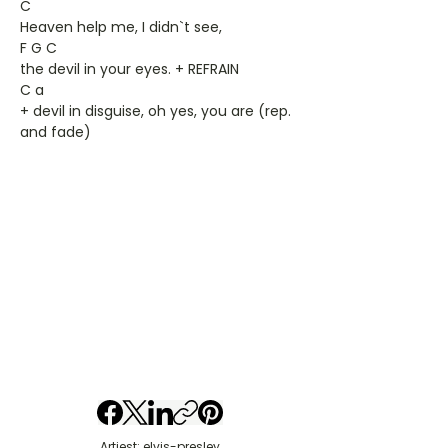
C
Heaven help me, I didn`t see,
F G C
the devil in your eyes. + REFRAIN
C a
+ devil in disguise, oh yes, you are (rep.
and fade)
Artiest: elvis-presley