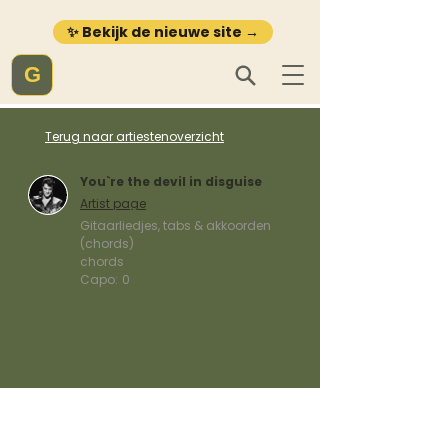
✨ Bekijk de nieuwe site →
G
Terug naar artiestenoverzicht
You`re the devil in disguise
Artist page
Gitaarliedjes, tabs & akkoorden
(chords)
chords
Capo:
0