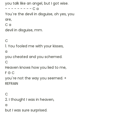
you talk like an angel, but I got wise.
- - - - - - - - - C a
You`re the devil in disguise, oh yes, you
are,
C a
devil in disguise, mm.
C
1. You fooled me with your kisses,
a
you cheated and you schemed.
C
Heaven knows how you lied to me,
F G C
you`re not the way you seemed. +
REFRAIN
C
2. I thought I was in heaven,
a
but I was sure surprised.