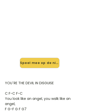
🎸 Speel You`re The Devil In
Disguise mee — op jouw tempo
✨ Nieuw • preview — op onze
vernieuwde website speel je You`re
The Devil In Disguise van Elvis Presley
mee met de interactieve speler:
vertraag het tempo, loop de lastige
stukken en zie je akkoorden
meelopen. Test 'm alvast.
Speel mee op de nieuwe site →
YOU`RE THE DEVIL IN DISGUISE
C F-C F-C
You look like an angel, you walk like an
angel,
F G-F G F G7