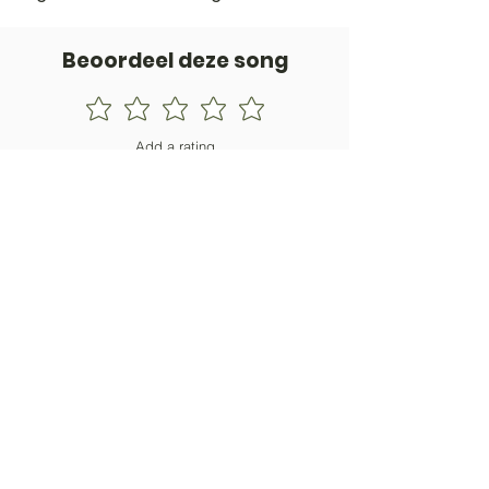
Beoordeel deze song
Add a rating
STEM
Gitaartabs
G
65.000+ leden sinds 1998
VOLG & ONTVANG