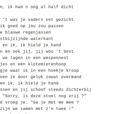
n, ik had n oog al half dicht
 't was je vaders vet gezicht
ik goed op jou zou passen
e blauwe regenjassen
stbijzijnde waterkant
 en ik, ik hield je hand
n en ook jij, jij wou 't best
 we lagen in een wespennest
jes en een klotemierenhoop
gje waar ik in een hoekje kroop
oen ik door geluk zowat overmand
en ik, ik hield je hand
ssen en jij schoof steeds dichterbij
 "Sorry, is deze stoel nog vrij ?"
d vroeg je: "Ga je met me mee ?
zijn we samen met z'n twee !"