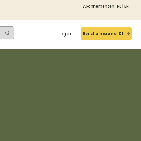
Abonnementen
NL
|
EN
Log in
Eerste maand €1