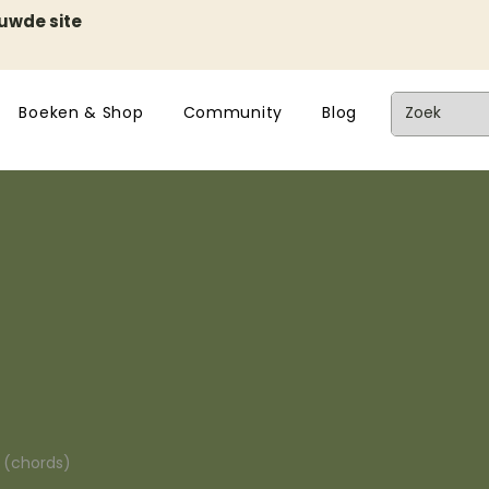
euwde site
Boeken & Shop
Community
Blog
n (chords)