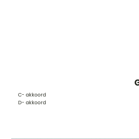
G
​C- akkoord
D- akkoord