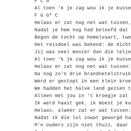
F C G
Al toen 'k je zag wou ik je kusse
F G G* C
Helaas er zat nog net wat tussen,
Nadat je hem nog had beloofd dat 
Begon de tocht op hemelvaart, twe
Het reisdoel was bekend: de dicht
Jij was veel mooier dan die lelie
Al toen 'k je zag wou ik je kusse
Helaas er zat nog net wat tussen:
Na nog zo'n drie brandnetelstruik
Werd er gestopt in een klein kroe
We hadden het halve land gezien t
Alleen met jou in 't kroegje zat 
Ik werd haast gek, ik moest je ku
Helaas, alweer zat er wat tussen:
Nadat ik die lul zowat gewurgd ha
M'n ouders zijn niet thuis, daar 