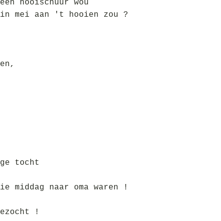
een hooischuur wou
in mei aan 't hooien zou ?
en,
ge tocht
ie middag naar oma waren !
ezocht !