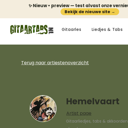
✨ Nieuw • preview — test alvast onze verni
Bekijk de nieuwe site →
Gitaarles
Liedjes & Tabs
Terug naar artiestenoverzicht
Hemelvaart
Artist page
Gitaarliedjes, tabs & akkoorde