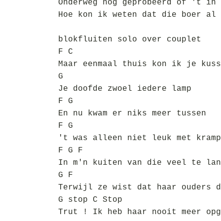
Onderweg nog geprobeerd of 't in 
Hoe kon ik weten dat die boer al 
blokfluiten solo over couplet
F C
Maar eenmaal thuis kon ik je kuss
G
Je doofde zwoel iedere lamp
F G
En nu kwam er niks meer tussen
F G
't was alleen niet leuk met kramp
F G F
In m'n kuiten van die veel te lan
G F
Terwijl ze wist dat haar ouders d
G stop C Stop
Trut ! Ik heb haar nooit meer opg