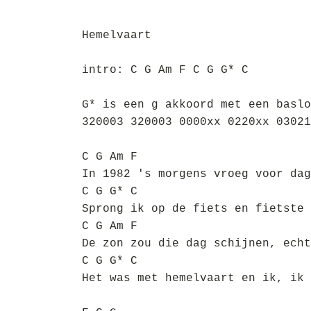
Hemelvaart
intro: C G Am F C G G* C
G* is een g akkoord met een baslo
320003 320003 0000xx 0220xx 03021
C G Am F
In 1982 's morgens vroeg voor dag
C G G* C
Sprong ik op de fiets en fietste 
C G Am F
De zon zou die dag schijnen, echt
C G G* C
Het was met hemelvaart en ik, ik 