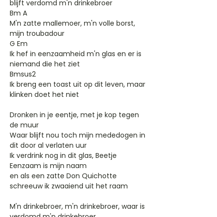
blijft verdomd m'n drinkebroer
Bm A
M'n zatte mallemoer, m'n volle borst,
mijn troubadour
G Em
Ik hef in eenzaamheid m'n glas en er is
niemand die het ziet
Bmsus2
Ik breng een toast uit op dit leven, maar
klinken doet het niet
Dronken in je eentje, met je kop tegen
de muur
Waar blijft nou toch mijn mededogen in
dit door al verlaten uur
Ik verdrink nog in dit glas, Beetje
Eenzaam is mijn naam
en als een zatte Don Quichotte
schreeuw ik zwaaiend uit het raam
M'n drinkebroer, m'n drinkebroer, waar is
verdomd m'n drinkebroer