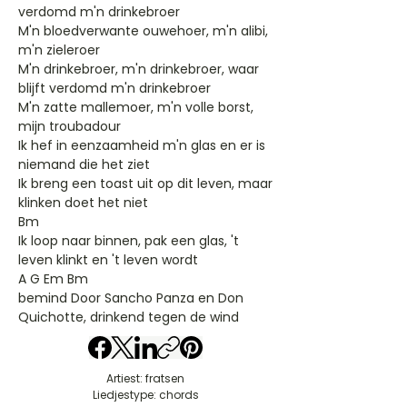
verdomd m'n drinkebroer
M'n bloedverwante ouwehoer, m'n alibi,
m'n zieleroer
M'n drinkebroer, m'n drinkebroer, waar
blijft verdomd m'n drinkebroer
M'n zatte mallemoer, m'n volle borst,
mijn troubadour
Ik hef in eenzaamheid m'n glas en er is
niemand die het ziet
Ik breng een toast uit op dit leven, maar
klinken doet het niet
Bm
Ik loop naar binnen, pak een glas, 't
leven klinkt en 't leven wordt
A G Em Bm
bemind Door Sancho Panza en Don
Quichotte, drinkend tegen de wind
Artiest: fratsen
Liedjestype: chords