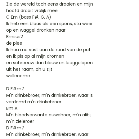
Zie de wereld toch eens draaien en mijn
hoofd draait vrolijk mee
G Em (bass F#, G, A)
Ik heb een blaas als een spons, sta weer
op en waggel dronken naar
Bmsus2
de plee
Ik hou me vast aan de rand van de pot
en ik pis op al mijn dromen
en schreeuw dan blauw en leeggelopen
uit het raam, oh u zijt
wellecome
D F#m7
M'n drinkebroer, m'n drinkebroer, waar is
verdomd m'n drinkebroer
Bm A
M'n bloedverwante ouwehoer, m'n alibi,
m'n zieleroer
D F#m7
M'n drinkebroer, m'n drinkebroer, waar