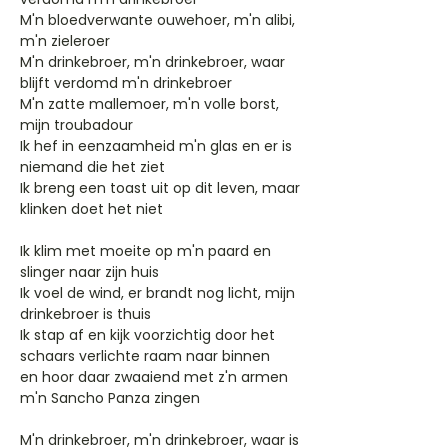
M'n bloedverwante ouwehoer, m'n alibi,
m'n zieleroer
M'n drinkebroer, m'n drinkebroer, waar
blijft verdomd m'n drinkebroer
M'n zatte mallemoer, m'n volle borst,
mijn troubadour
Ik hef in eenzaamheid m'n glas en er is
niemand die het ziet
Ik breng een toast uit op dit leven, maar
klinken doet het niet
Ik klim met moeite op m'n paard en
slinger naar zijn huis
Ik voel de wind, er brandt nog licht, mijn
drinkebroer is thuis
Ik stap af en kijk voorzichtig door het
schaars verlichte raam naar binnen
en hoor daar zwaaiend met z'n armen
m'n Sancho Panza zingen
M'n drinkebroer, m'n drinkebroer, waar is