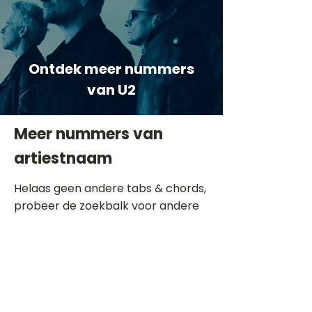
Ontdek meer nummers
van U2
Meer nummers van
artiestnaam
Helaas geen andere tabs & chords,
probeer de zoekbalk voor andere
artiesten.
Dit is een paragraaf. Klik hier om je
eigen tekst toe te voegen.