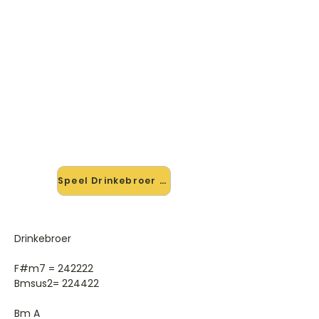
🎸 Speel Drinkebroer mee — op
jouw tempo
✨ Nieuw • preview — op onze
vernieuwde website speel je
Drinkebroer van Fratsen mee met de
interactieve speler: vertraag het
tempo, loop de lastige stukken en zie
je akkoorden meelopen. Test 'm
alvast.
Speel Drinkebroer mee →
Drinkebroer
F#m7 = 242222
Bmsus2= 224422
Bm A