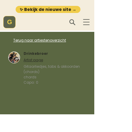
✨ Bekijk de nieuwe site →
G
Terug naar artiestenoverzicht
Drinkebroer
Artist page
Gitaarliedjes, tabs & akkoorden
(chords)
chords
Capo:
0