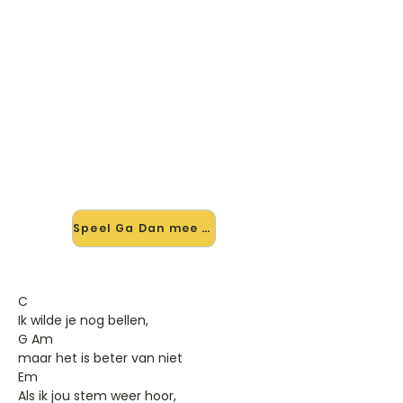
🎸 Speel Ga Dan mee — op jouw
tempo
✨ Nieuw • preview — op onze
vernieuwde website speel je Ga Dan
van Gordon mee met de
interactieve speler: vertraag het
tempo, loop de lastige stukken en zie
je akkoorden meelopen. Test 'm
alvast.
Speel Ga Dan mee →
C
Ik wilde je nog bellen,
G Am
maar het is beter van niet
Em
Als ik jou stem weer hoor,