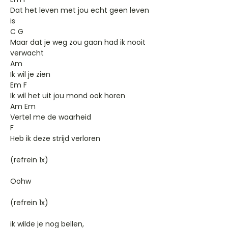
Dat het leven met jou echt geen leven
is
C G
Maar dat je weg zou gaan had ik nooit
verwacht
Am
Ik wil je zien
Em F
Ik wil het uit jou mond ook horen
Am Em
Vertel me de waarheid
F
Heb ik deze strijd verloren
(refrein 1x)
Oohw
(refrein 1x)
ik wilde je nog bellen,