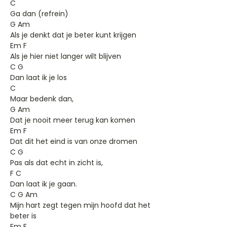
C
Ga dan (refrein)
G Am
Als je denkt dat je beter kunt krijgen
Em F
Als je hier niet langer wilt blijven
C G
Dan laat ik je los
C
Maar bedenk dan,
G Am
Dat je nooit meer terug kan komen
Em F
Dat dit het eind is van onze dromen
C G
Pas als dat echt in zicht is,
F C
Dan laat ik je gaan.
C G Am
Mijn hart zegt tegen mijn hoofd dat het
beter is
Em F