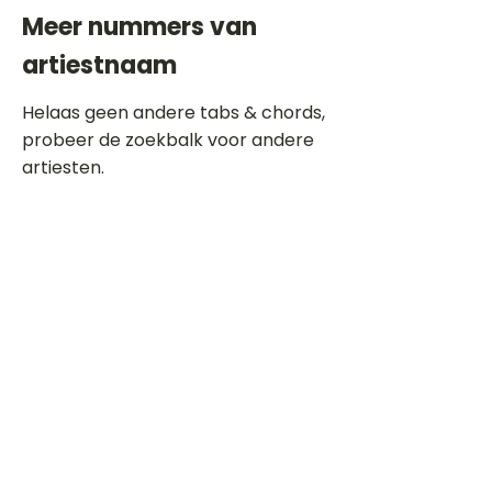
Meer nummers van
artiestnaam
Helaas geen andere tabs & chords,
probeer de zoekbalk voor andere
artiesten.
Dit is een paragraaf. Klik hier om je
eigen tekst toe te voegen.