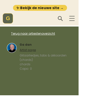
✨ Bekijk de nieuwe site →
G
Terug naar artiestenoverzicht
Ga dan
Artist page
Gitaarliedjes, tabs & akkoorden
(chords)
chords
Capo:
0