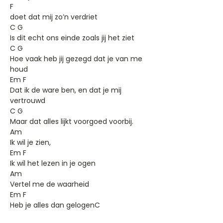
F
doet dat mij zo’n verdriet
C G
Is dit echt ons einde zoals jij het ziet
C G
Hoe vaak heb jij gezegd dat je van me
houd
Em F
Dat ik de ware ben, en dat je mij
vertrouwd
C G
Maar dat alles lijkt voorgoed voorbij.
Am
Ik wil je zien,
Em F
Ik wil het lezen in je ogen
Am
Vertel me de waarheid
Em F
Heb je alles dan gelogenC