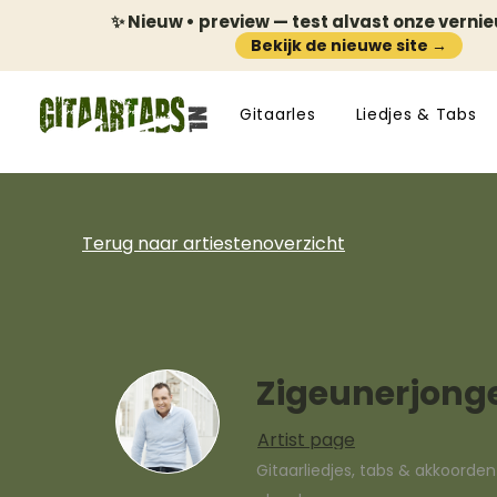
✨ Nieuw • preview — test alvast onze verni
Bekijk de nieuwe site →
Gitaarles
Liedjes & Tabs
Terug naar artiestenoverzicht
Zigeunerjong
Artist page
Gitaarliedjes, tabs & akkoorde