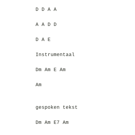
D D A A
A A D D
D A E
Instrumentaal
Dm Am E Am
Am
gespoken tekst
Dm Am E7 Am