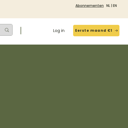
Abonnementen
NL
|
EN
Log in
Eerste maand €1