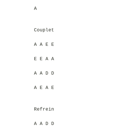
A
Couplet
A A E E
E E A A
A A D D
A E A E
Refrein
A A D D