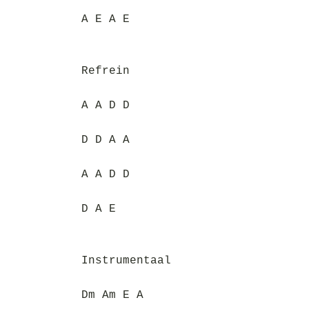
A E A E
Refrein
A A D D
D D A A
A A D D
D A E
Instrumentaal
Dm Am E A