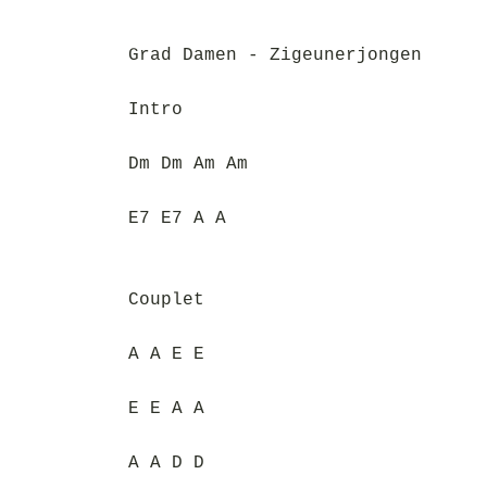
Grad Damen - Zigeunerjongen
Intro
Dm Dm Am Am
E7 E7 A A
Couplet
A A E E
E E A A
A A D D