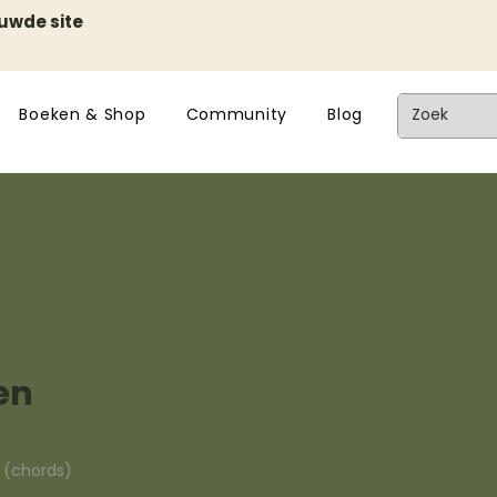
euwde site
Boeken & Shop
Community
Blog
en
n (chords)