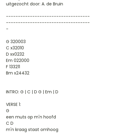
uitgezocht door: A. de Bruin
-----------------------------------
-----------------------------------
-
G 320003
C x32010
D xx0232
Em 022000
F 133211
Bm x24432
INTRO: G | C | D G | Em | D
VERSE 1:
G
een muts op m'n hoofd
C D
m'n kraag staat omhoog