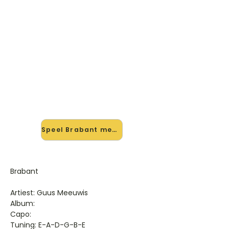
🎸 Speel Brabant mee — op
jouw tempo
✨ Nieuw • preview — op onze
vernieuwde website speel je Brabant
van Guus Meeuwis mee met de
interactieve speler: vertraag het
tempo, loop de lastige stukken en zie
je akkoorden meelopen. Test 'm
alvast.
Speel Brabant mee →
Brabant
Artiest: Guus Meeuwis
Album:
Capo:
Tuning: E-A-D-G-B-E