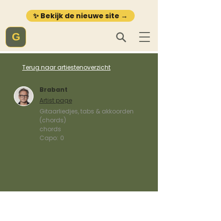
✨ Bekijk de nieuwe site →
G
Terug naar artiestenoverzicht
Brabant
Artist page
Gitaarliedjes, tabs & akkoorden
(chords)
chords
Capo:
0