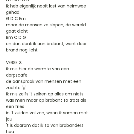
ik heb eigenlijk nooit last van heimwee
gehad
G D C Em
maar de mensen ze slapen, de wereld
gaat dicht
Bm C D G
en dan denk ik aan brabant, want daar
brand nog licht
VERSE 2:
ik mis hier de warmte van een
dorpscafe
de aanspraak van mensen met een
zachte 'g'
ik mis zelfs 't zeiken op alles om niets
was men maar op brabant zo trots als
een fries
in 't zuiden vol zon, woon ik samen met
jou
't is daarom dat ik zo van brabanders
hou