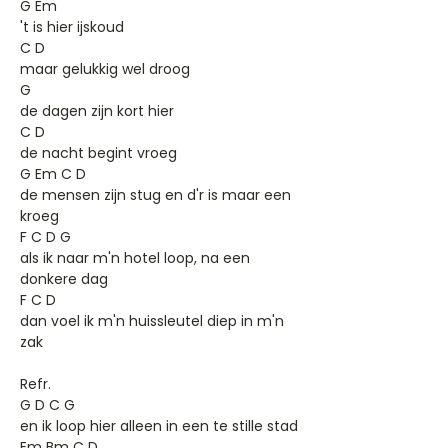
G Em
't is hier ijskoud
C D
maar gelukkig wel droog
G
de dagen zijn kort hier
C D
de nacht begint vroeg
G Em C D
de mensen zijn stug en d'r is maar een
kroeg
F C D G
als ik naar m'n hotel loop, na een
donkere dag
F C D
dan voel ik m'n huissleutel diep in m'n
zak
Refr.
G D C G
en ik loop hier alleen in een te stille stad
Em Bm C D