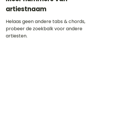
artiestnaam
Helaas geen andere tabs & chords,
probeer de zoekbalk voor andere
artiesten.
Dit is een paragraaf. Klik hier om je
eigen tekst toe te voegen.