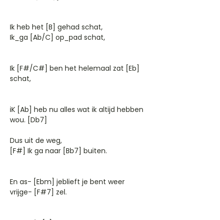
Ik heb het [B] gehad schat,
Ik_ga [Ab/C] op_pad schat,
Ik [F#/C#] ben het helemaal zat [Eb]
schat,
iK [Ab] heb nu alles wat ik altijd hebben
wou. [Db7]
Dus uit de weg,
[F#] Ik ga naar [Bb7] buiten.
En as- [Ebm] jeblieft je bent weer
vrijge- [F#7] zel.