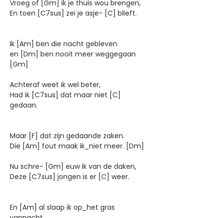
Vroeg of [Gm] ik je thuis wou brengen,
En toen [C7sus] zei je asje- [C] blieft.
Ik [Am] ben die nacht gebleven
en [Dm] ben nooit meer weggegaan
[Gm]
Achteraf weet ik wel beter,
Had ik [C7sus] dat maar niet [C]
gedaan.
Maar [F] dat zijn gedaande zaken.
Die [Am] fout maak ik_niet meer. [Dm]
Nu schre- [Gm] euw ik van de daken,
Deze [C7sus] jongen is er [C] weer.
En [Am] al slaap ik op_het gras
vannacht,