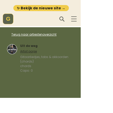
✨ Bekijk de nieuwe site →
G
Terug naar artiestenoverzicht
Uit de weg
Artist page
Gitaarliedjes, tabs & akkoorden
(chords)
chords
Capo:
0