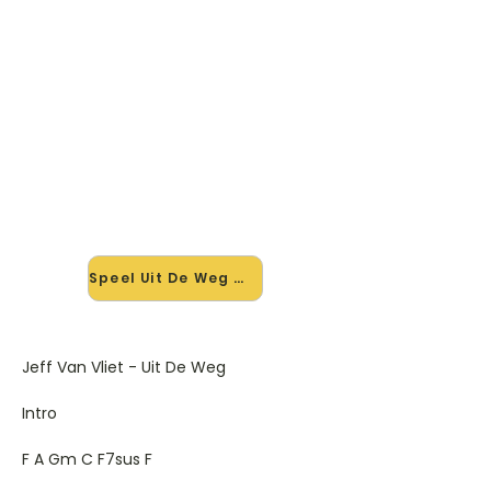
🎸 Speel Uit De Weg mee — op
jouw tempo
✨ Nieuw • preview — op onze
vernieuwde website speel je Uit De
Weg van Jeff Van Vliet mee met de
interactieve speler: vertraag het
tempo, loop de lastige stukken en zie
je akkoorden meelopen. Test 'm
alvast.
Speel Uit De Weg mee →
Jeff Van Vliet - Uit De Weg
Intro
F A Gm C F7sus F