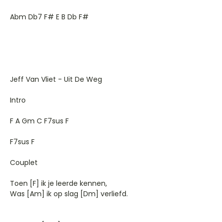
Abm Db7 F# E B Db F#
Jeff Van Vliet - Uit De Weg
Intro
F A Gm C F7sus F
F7sus F
Couplet
Toen [F] ik je leerde kennen,
Was [Am] ik op slag [Dm] verliefd.