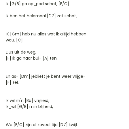
Ik [G/B] ga op_pad schat, [F/C]
Ik ben het helemaal [D7] zat schat,
iK [Gm] heb nu alles wat ik altijd hebben
wou. [C]
Dus uit de weg,
[F] Ik ga naar bui- [A] ten.
En as- [Dm] jeblieft je bent weer vrijge-
[F] zel.
Ik wil m'n [Bb] vrijheid,
Ik_wil [G/B] m'n blijheid,
We [F/C] zijn al zoveel tijd [D7] kwijt.