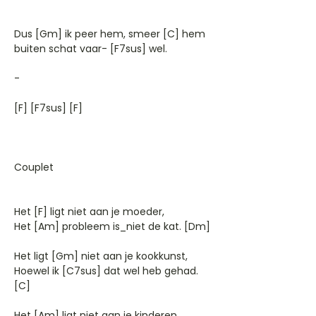
Dus [Gm] ik peer hem, smeer [C] hem
buiten schat vaar- [F7sus] wel.
-
[F] [F7sus] [F]
Couplet
Het [F] ligt niet aan je moeder,
Het [Am] probleem is_niet de kat. [Dm]
Het ligt [Gm] niet aan je kookkunst,
Hoewel ik [C7sus] dat wel heb gehad.
[C]
Het [Am] ligt niet aan je kinderen,