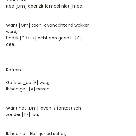
Nee [Dm] daar zit ik mooi niet_mee.
Want [Gm] toen ik vanochtend wakker
werd,
Had ik [C7sus] echt een goed i- [C]
dee.
Refrein
Ga 's uit_de [F] weg,
Ik ben ge- [A] nezen.
Want het [Dm] leven is fantastisch
zonder [F7] jou,
Ik heb het [Bb] gehad schat,