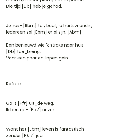
Die tijd [Db] heb je gehad.
Je zus- [Bbm] ter, buuf, je hartsvriendin,
Iedereen zal [Ebm] er al zijn. [Abm]
Ben benieuwd wie 'k straks naar huis
[Db] toe_breng,
Voor een paar en lippen gein.
Refrein
Ga 's [F#] uit_de weg,
Ik ben ge- [Bb7] nezen.
Want het [Ebm] leven is fantastisch
zonder [F#7] jou,