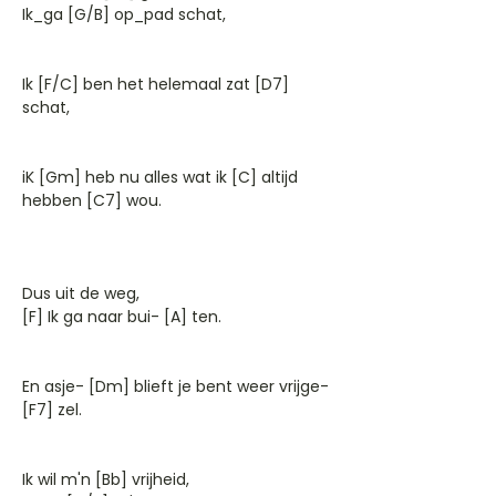
Ik_ga [G/B] op_pad schat,
Ik [F/C] ben het helemaal zat [D7]
schat,
iK [Gm] heb nu alles wat ik [C] altijd
hebben [C7] wou.
Dus uit de weg,
[F] Ik ga naar bui- [A] ten.
En asje- [Dm] blieft je bent weer vrijge-
[F7] zel.
Ik wil m'n [Bb] vrijheid,