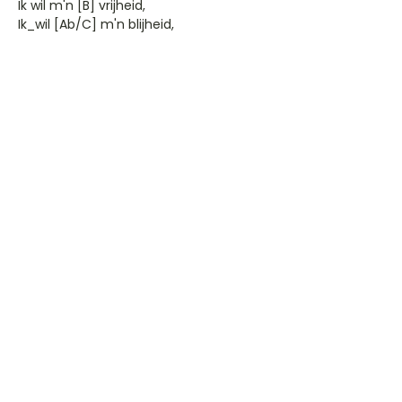
Ik wil m'n [B] vrijheid,
Ik_wil [Ab/C] m'n blijheid,
We [F#/C#] zijn al zoveel tijd [Eb] kwijt.
Dus ik [Abm] peer hem, smeer hem
[Db] buiten schat [Bbm]
al moet ik door het [Eb] sleutelgat
[Abm]
dus peer hem smeer hem bui- [Db7]
ten schat vaarwel
Artiest: jeff-van-vliet