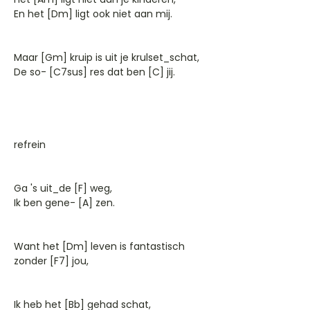
En het [Dm] ligt ook niet aan mij.
Maar [Gm] kruip is uit je krulset_schat,
De so- [C7sus] res dat ben [C] jij.
refrein
Ga 's uit_de [F] weg,
Ik ben gene- [A] zen.
Want het [Dm] leven is fantastisch
zonder [F7] jou,
Ik heb het [Bb] gehad schat,