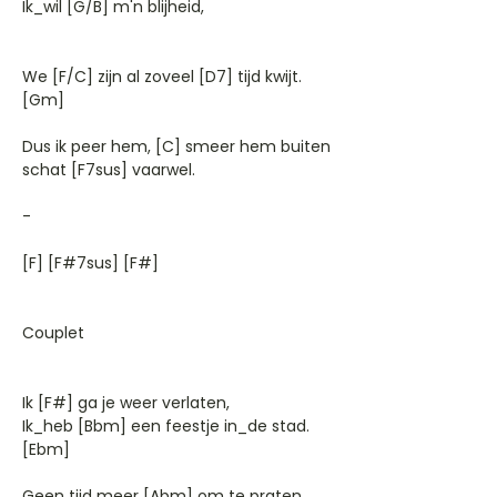
Ik_wil [G/B] m'n blijheid,
We [F/C] zijn al zoveel [D7] tijd kwijt.
[Gm]
Dus ik peer hem, [C] smeer hem buiten
schat [F7sus] vaarwel.
-
[F] [F#7sus] [F#]
Couplet
Ik [F#] ga je weer verlaten,
Ik_heb [Bbm] een feestje in_de stad.
[Ebm]
Geen tijd meer [Abm] om te praten,