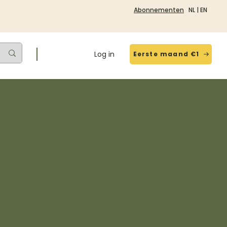
Abonnementen
NL
|
EN
Log in
Eerste maand €1