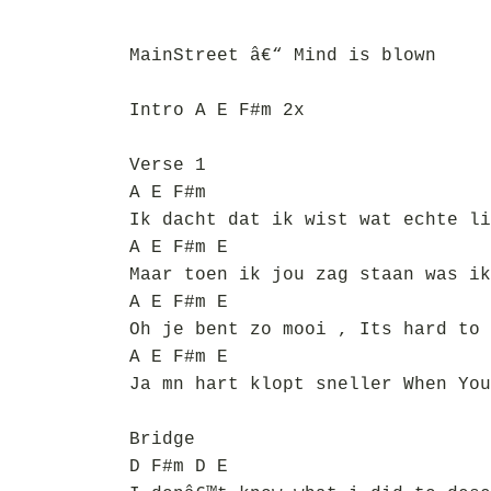
MainStreet â€“ Mind is blown
Intro A E F#m 2x
Verse 1
A E F#m
Ik dacht dat ik wist wat echte li
A E F#m E
Maar toen ik jou zag staan was ik
A E F#m E
Oh je bent zo mooi , Its hard to 
A E F#m E
Ja mn hart klopt sneller When You
Bridge
D F#m D E