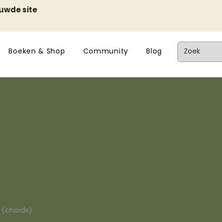
euwde site
Boeken & Shop
Community
Blog
n (chords)