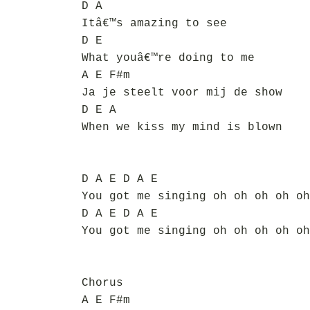
D A
Itâ€™s amazing to see
D E
What youâ€™re doing to me
A E F#m
Ja je steelt voor mij de show
D E A
When we kiss my mind is blown
D A E D A E
You got me singing oh oh oh oh oh
D A E D A E
You got me singing oh oh oh oh oh
Chorus
A E F#m