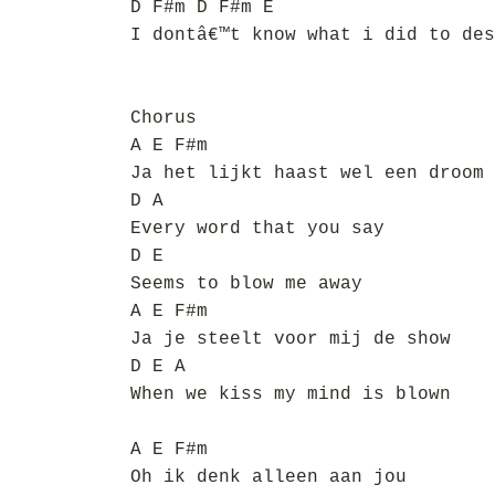
D F#m D F#m E
I dontâ€™t know what i did to des
Chorus
A E F#m
Ja het lijkt haast wel een droom
D A
Every word that you say
D E
Seems to blow me away
A E F#m
Ja je steelt voor mij de show
D E A
When we kiss my mind is blown
A E F#m
Oh ik denk alleen aan jou