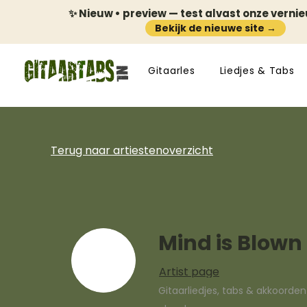
✨ Nieuw • preview — test alvast onze verni
Bekijk de nieuwe site →
Gitaarles
Liedjes & Tabs
Terug naar artiestenoverzicht
Mind is Blown
Artist page
Gitaarliedjes, tabs & akkoorde