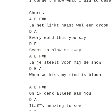
I donâ€™t know what i did to dese
Chorus
A E F#m
Ja het lijkt haast wel een droom
D A
Every word that you say
D E
Seems to blow me away
A E F#m
Ja je steelt voor mij de show
D E A
When we kiss my mind is blown
A E F#m
Oh ik denk alleen aan jou
D A
Itâ€™s amazing to see