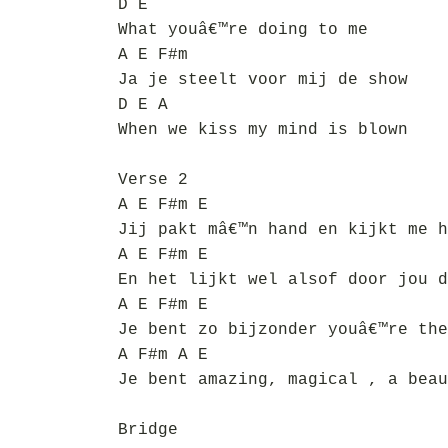
D E
What youâ€™re doing to me
A E F#m
Ja je steelt voor mij de show
D E A
When we kiss my mind is blown
Verse 2
A E F#m E
Jij pakt mâ€™n hand en kijkt me h
A E F#m E
En het lijkt wel alsof door jou d
A E F#m E
Je bent zo bijzonder youâ€™re the
A F#m A E
Je bent amazing, magical , a beau
Bridge