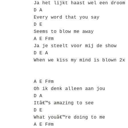
Ja het lijkt haast wel een droom
D A
Every word that you say
D E
Seems to blow me away
A E F#m
Ja je steelt voor mij de show
D E A
When we kiss my mind is blown 2x
A E F#m
Oh ik denk alleen aan jou
D A
Itâ€™s amazing to see
D E
What youâ€™re doing to me
A E F#m