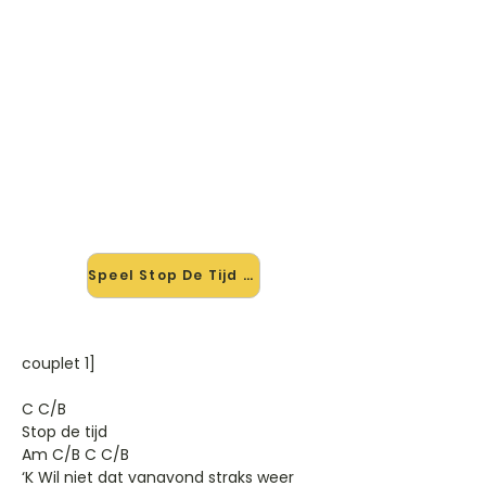
🎸 Speel Stop De Tijd mee — op
jouw tempo
✨ Nieuw • preview — op onze
vernieuwde website speel je Stop De
Tijd van Marco Borsato mee met de
interactieve speler: vertraag het
tempo, loop de lastige stukken en zie
je akkoorden meelopen. Test 'm
alvast.
Speel Stop De Tijd mee →
couplet 1]
C C/B
Stop de tijd
Am C/B C C/B
‘K Wil niet dat vanavond straks weer