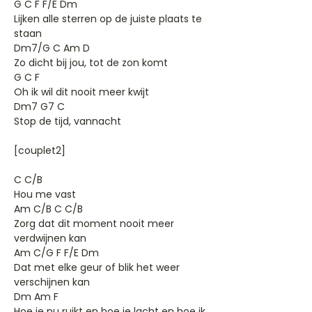
G C F F/E Dm
Lijken alle sterren op de juiste plaats te
staan
Dm7/G C Am D
Zo dicht bij jou, tot de zon komt
G C F
Oh ik wil dit nooit meer kwijt
Dm7 G7 C
Stop de tijd, vannacht
[couplet2]
C C/B
Hou me vast
Am C/B C C/B
Zorg dat dit moment nooit meer
verdwijnen kan
Am C/G F F/E Dm
Dat met elke geur of blik het weer
verschijnen kan
Dm Am F
Hoe je nu ruikt en hoe je lacht en hoe ik