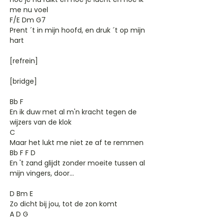
me nu voel
F/E Dm G7
Prent ´t in mijn hoofd, en druk ´t op mijn
hart
[refrein]
[bridge]
Bb F
En ik duw met al m'n kracht tegen de
wijzers van de klok
C
Maar het lukt me niet ze af te remmen
Bb F F D
En 't zand glijdt zonder moeite tussen al
mijn vingers, door...
D Bm E
Zo dicht bij jou, tot de zon komt
A D G