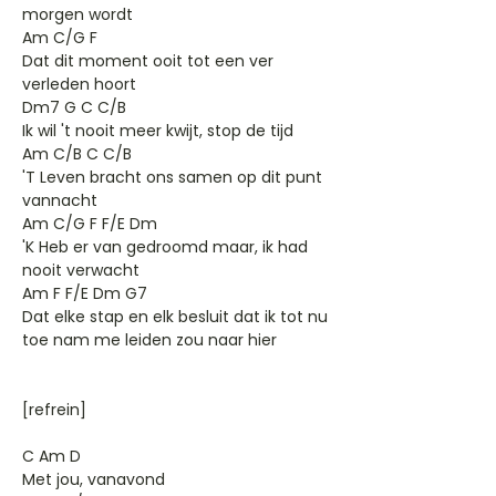
morgen wordt
Am C/G F
Dat dit moment ooit tot een ver
verleden hoort
Dm7 G C C/B
Ik wil 't nooit meer kwijt, stop de tijd
Am C/B C C/B
'T Leven bracht ons samen op dit punt
vannacht
Am C/G F F/E Dm
'K Heb er van gedroomd maar, ik had
nooit verwacht
Am F F/E Dm G7
Dat elke stap en elk besluit dat ik tot nu
toe nam me leiden zou naar hier
[refrein]
C Am D
Met jou, vanavond