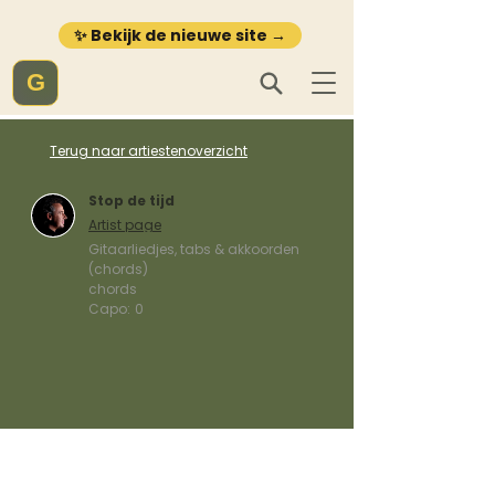
✨ Bekijk de nieuwe site →
G
Terug naar artiestenoverzicht
Stop de tijd
Artist page
Gitaarliedjes, tabs & akkoorden
(chords)
chords
Capo:
0