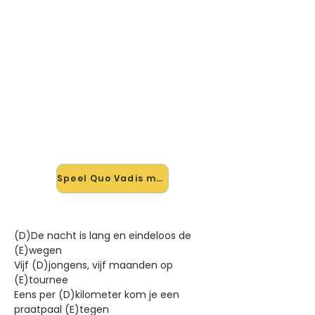
🎸 Speel Quo Vadis mee — op
jouw tempo
✨ Nieuw • preview — op onze
vernieuwde website speel je Quo
Vadis van Neerlands Hoop In Bange
Dagen mee met de interactieve
speler: vertraag het tempo, loop de
lastige stukken en zie je akkoorden
meelopen. Test 'm alvast.
Speel Quo Vadis mee →
(D)De nacht is lang en eindeloos de
(E)wegen
Vijf (D)jongens, vijf maanden op
(E)tournee
Eens per (D)kilometer kom je een
praatpaal (E)tegen