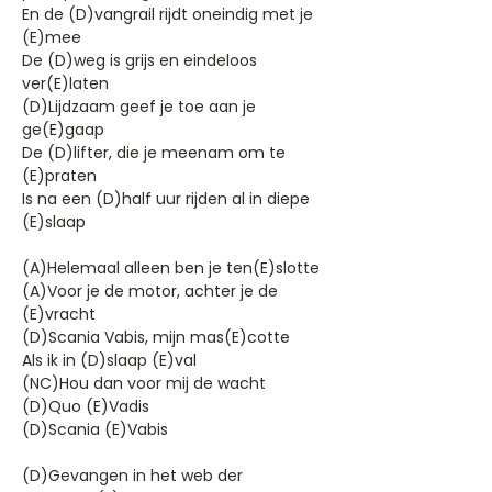
En de (D)vangrail rijdt oneindig met je
(E)mee
De (D)weg is grijs en eindeloos
ver(E)laten
(D)Lijdzaam geef je toe aan je
ge(E)gaap
De (D)lifter, die je meenam om te
(E)praten
Is na een (D)half uur rijden al in diepe
(E)slaap
(A)Helemaal alleen ben je ten(E)slotte
(A)Voor je de motor, achter je de
(E)vracht
(D)Scania Vabis, mijn mas(E)cotte
Als ik in (D)slaap (E)val
(NC)Hou dan voor mij de wacht
(D)Quo (E)Vadis
(D)Scania (E)Vabis
(D)Gevangen in het web der