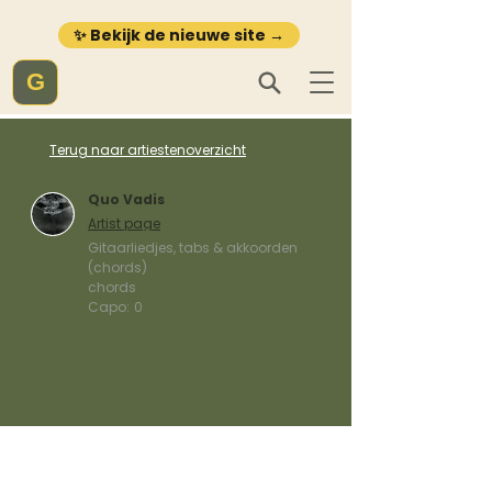
✨ Bekijk de nieuwe site →
G
Terug naar artiestenoverzicht
Quo Vadis
Artist page
Gitaarliedjes, tabs & akkoorden
(chords)
chords
Capo:
0