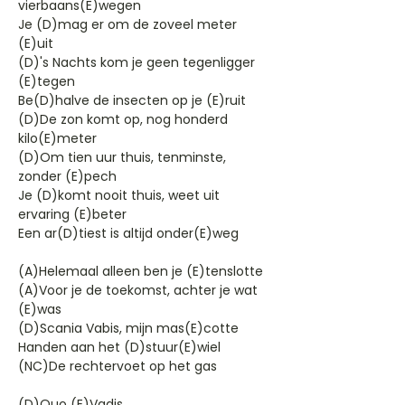
vierbaans(E)wegen
Je (D)mag er om de zoveel meter
(E)uit
(D)'s Nachts kom je geen tegenligger
(E)tegen
Be(D)halve de insecten op je (E)ruit
(D)De zon komt op, nog honderd
kilo(E)meter
(D)Om tien uur thuis, tenminste,
zonder (E)pech
Je (D)komt nooit thuis, weet uit
ervaring (E)beter
Een ar(D)tiest is altijd onder(E)weg
(A)Helemaal alleen ben je (E)tenslotte
(A)Voor je de toekomst, achter je wat
(E)was
(D)Scania Vabis, mijn mas(E)cotte
Handen aan het (D)stuur(E)wiel
(NC)De rechtervoet op het gas
(D)Quo (E)Vadis