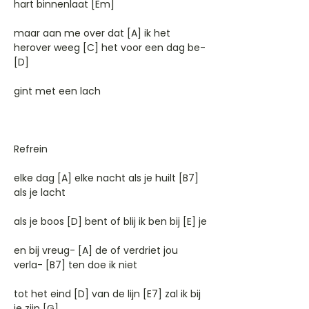
hart binnenlaat [Em]
maar aan me over dat [A] ik het
herover weeg [C] het voor een dag be-
[D]
gint met een lach
Refrein
elke dag [A] elke nacht als je huilt [B7]
als je lacht
als je boos [D] bent of blij ik ben bij [E] je
en bij vreug- [A] de of verdriet jou
verla- [B7] ten doe ik niet
tot het eind [D] van de lijn [E7] zal ik bij
je zijn [G]