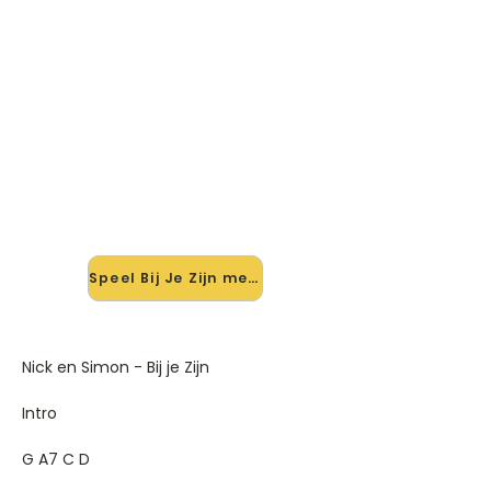
🎸 Speel Bij Je Zijn mee — op
jouw tempo
✨ Nieuw • preview — op onze
vernieuwde website speel je Bij Je
Zijn van Nick En Simon mee met de
interactieve speler: vertraag het
tempo, loop de lastige stukken en zie
je akkoorden meelopen. Test 'm
alvast.
Speel Bij Je Zijn mee →
Nick en Simon - Bij je Zijn
Intro
G A7 C D