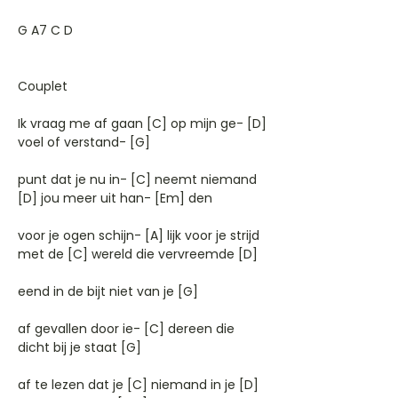
G A7 C D
Couplet
Ik vraag me af gaan [C] op mijn ge- [D]
voel of verstand- [G]
punt dat je nu in- [C] neemt niemand
[D] jou meer uit han- [Em] den
voor je ogen schijn- [A] lijk voor je strijd
met de [C] wereld die vervreemde [D]
eend in de bijt niet van je [G]
af gevallen door ie- [C] dereen die
dicht bij je staat [G]
af te lezen dat je [C] niemand in je [D]