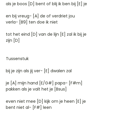
als je boos [D] bent of blij ik ben bij [E] je
en bij vreug- [A] de of verdriet jou
verla- [B9] ten doe ik niet
tot het eind [D] van de lijn [E] zal ik bij je
zijn [D]
Tussenstuk
bij je zijn als jij ver- [E] dwalen zal
je [A] mijn hand [E/G#] papa- [F#m]
pakken als je valt het je [Bsus]
even niet mee [D] kijk om je heen [E] je
bent niet al- [F#] leen