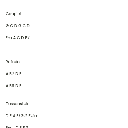
Couplet
G C D G C D
Em A C D E7
Refrein
A B7 D E
A B9 D E
Tussenstuk
D E A E/G# F#m
Bsus D E F#