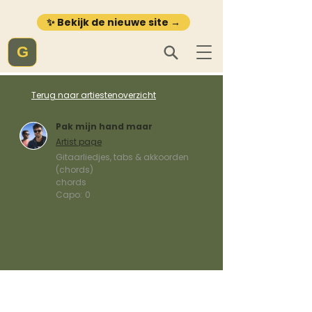
✨ Bekijk de nieuwe site →
G
Terug naar artiestenoverzicht
Pak mijn hand maar
Artist page
Gitaarliedjes, tabs & akkoorden
(chords)
chords
Capo:
0