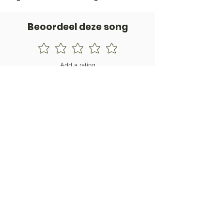
Beoordeel deze song
Add a rating
STEM
Gitaartabs
G
65.000+ leden sinds 1998
VOLG & ONTVANG